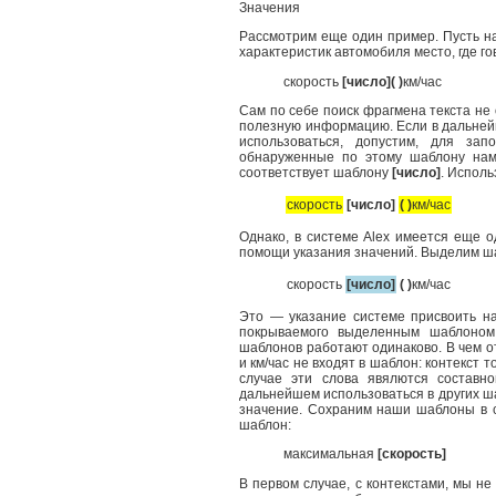
Значения
Рассмотрим еще один пример. Пусть на
характеристик автомобиля место, где го
скорость
[число]
( )
км/час
Сам по себе поиск фрагмена текста не
полезную информацию. Если в дальней
использоваться, допустим, для зап
обнаруженные по этому шаблону нам
соответствует шаблону
[число]
. Испол
скорость
[число]
( )
км/час
Однако, в системе Alex имеется еще о
помощи указания значений. Выделим 
скорость
[число]
( )
км/час
Это — указание системе присвоить на
покрываемого выделенным шаблоном.
шаблонов работают одинаково. В чем от
и км/час не входят в шаблон: контекст т
случае эти слова явялются составн
дальнейшем использоваться в других ш
значение. Сохраним наши шаблоны в
шаблон:
максимальная
[скорость]
В первом случае, с контекстами, мы н