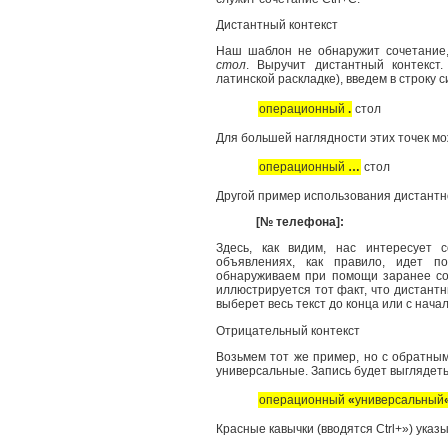
Дистантный контекст
Наш шаблон не обнаружит сочетание,
стол
. Выручит дистантный контекст.
латинской раскладке), введем в строку с
операционный
.
стол
Для большей наглядности этих точек мо
операционный
…
стол
Другой пример использования дистантно
[№ телефона]:
Здесь, как видим, нас интересует 
объявлениях, как правило, идет п
обнаруживаем при помощи заранее с
иллюстрируется тот факт, что дистантн
выберет весь текст до конца или с нач
Отрицательный контекст
Возьмем тот же пример, но с обратным
универсальные. Запись будет выглядеть
операционный
«
универсальный
Красные кавычки (вводятся Ctrl+») указ