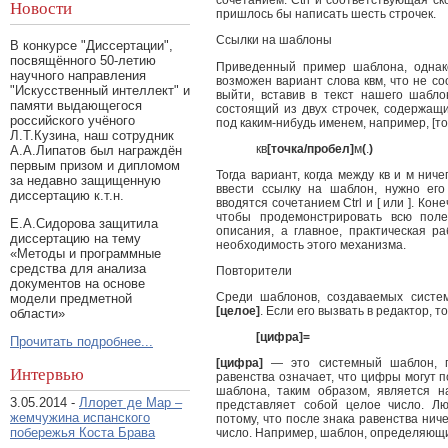
сочетанием: Ctrl и соответствующая ск
Новости
пришлось бы написать шесть строчек.
Ссылки на шаблоны
В конкурсе "Диссертации",
посвящённого 50-летию
Приведенный пример шаблона, однако
научного направления
возможен вариант слова квм, что не с
"Искусственный интеллект" и
выйти, вставив в текст нашего шабл
памяти выдающегося
состоящий из двух строчек, содержащи
российского учёного
под каким-нибудь именем, например, [то
Л.Т.Кузина, наш сотрудник
кв
[точка/пробел]
м
(
.
)
А.А.Липатов был награждён
первым призом и дипломом
Тогда вариант, когда между кв и м ниче
за недавно защищенную
ввести ссылку на шаблон, нужно его
диссертацию к.т.н.
вводятся сочетанием Ctrl и [ или ]. Ко
чтобы продемонстрировать всю поле
Е.А.Сидорова защитила
описания, а главное, практическая р
диссертацию на тему
необходимость этого механизма.
«Методы и программные
средства для анализа
Повторители
документов на основе
Среди шаблонов, создаваемых систе
модели предметной
[целое]
. Если его вызвать в редактор, 
области»
[цифра]
=
Прочитать подробнее...
[цифра]
— это системный шаблон, п
Интервью
равенства означает, что цифры могут 
шаблона, таким образом, является 
3.05.2014 -
Ллорет де Мар –
представляет собой целое число. Л
жемчужина испанского
потому, что после знака равенства ниче
побережья Коста Брава
число. Например, шаблон, определяющи