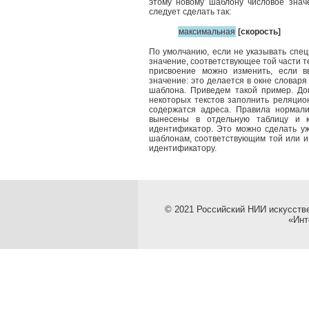
этому новому шаблону числовое значе
следует сделать так:
максимальная
[скорость]
По умолчанию, если не указывать спе
значение, соответствующее той части т
присвоение можно изменить, если в
значение: это делается в окне словар
шаблона. Приведем такой пример. До
некоторых текстов заполнить реляцион
содержатся адреса. Правила нормал
вынесены в отдельную таблицу и к
идентификатор. Это можно сделать уж
шаблонам, соответствующим той или и
идентификатору.
© 2021 Российский НИИ искусств
«Инт