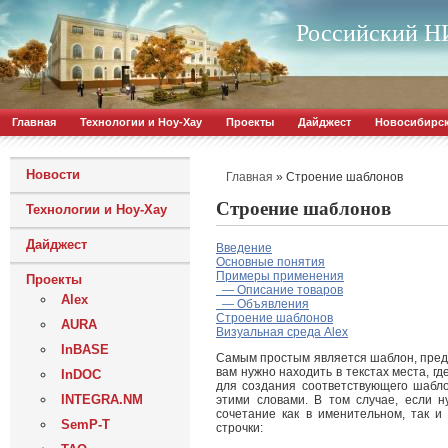
Российский НИ
Главная
Технологии и Ноу-Хау
Проекты
Дайджест
Новосибирс
Новости
»
Строение шаблонов
Главная
Строение шаблонов
Технологии и Ноу-Хау
Дайджест
Введение
Основные понятия
Примеры применения
Проекты
— Описание товаров
Alex
— Объявления
Строение шаблонов
AURA
Визуальная среда Alex
InBASE
Самым простым является шаблон, пред
вам нужно находить в текстах места, г
InDOC
для создания соответствующего шабло
INTEGRA.NM
этими словами. В том случае, если 
сочетание как в именительном, так и
SemP-T
строчки: