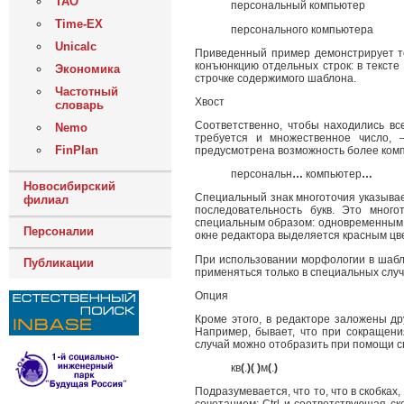
ТАО
персональный компьютер
Time-EX
персонального компьютера
Unicalc
Приведенный пример демонстрирует то
конъюнкцию отдельных строк: в тексте
Экономика
строчке содержимого шаблона.
Частотный
Хвост
словарь
Соответственно, чтобы находились вс
Nemo
требуется и множественное число, 
FinPlan
предусмотрена возможность более компа
персональн
…
компьютер
…
Новосибирский
Специальный знак многоточия указывае
филиал
последовательность букв. Это много
специальным образом: одновременным н
Персоналии
окне редактора выделяется красным цв
При использовании морфологии в шабло
Публикации
применяться только в специальных случ
Опция
Кроме этого, в редакторе заложены д
Например, бывает, что при сокращениях
случай можно отобразить при помощи с
кв
(
.
)(
)
м
(
.
)
Подразумевается, что то, что в скобках