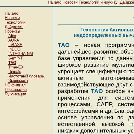
Начало
Новости
Технологии и ноу-хау
Дайдже
Начало
Новости
Технологии
Дайджест
Технология Активных 
Проекты
недоопределенных вычи
Alex
AURA
ТАО
– новая программна
InBASE
InDOC
дальнейшее развитие объе
INTEGRA.NM
базе управления по данн
SemP-T
ТАО
широкое развитие мультиа
Time-EX
упрощает спецификацию по
Unicalc
Частотный словарь
активные автономн
Экономика
взаимодействующие друг с
НC филиал
Персоналии
разработке
ТАО
особое вн
Публикации
применения для систем
процессами, САПР, сист
интерфейсами и др. Благод
основе управления по 
естественной высокой п
никаких дополнительных ус