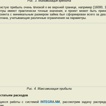
Рис. 3. Минимизация кредита
тую прибыль очень близкой к ее верхней границе, например [16000, 16
етры имеют практически точные значения, и проект может быть прин
роекта с минимальным размером займа был сформирован всего за два 
плана, учитывающие различные ограничения на параметры.
Рис. 4. Максимизация прибыли
 статьям расходов
ющихся работы с системой
INTEGRA.NM
, рассмотрим задачу распред
ии.