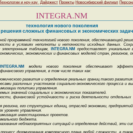
Технологии и ноу-хау
Дайджест
Проекты
Новосибирский филиал
Персон
INTEGRA.NM
технология нового поколения
 решения сложных финансовых и экономических задач
ной программной технологией нового поколения, обеспечивающей реш
жности в условиях неполноты и неточности исходных данных. Со
м электронным таблицам,
INTEGRA.NM
предоставляет уникальные 
номических, экономических и финансовых моделей стран, регионов, о
INTEGRA.NM
модели нового поколения обеспечивают эффект
инансового управления, в том числе таких как:
номического развития и определение реальных границ такого развития
есами различных участников социально-экономического процесса и вы
мизации политики управления.
мых значений социальных и экономических показателей.
ности, финансовой устойчивости и риска деятельности отдельных п
региона, его структурных единиц, отраслей экономики, предприятий 
ех уровнях управления.
тимизация инвестиционных проектов.
имального бюджета.
разования неблагоприятных ситуаций и определение действий, эти си
процесс формирования комплексного плана любой сложности, а также