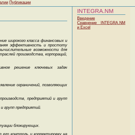
алии
Публикации
INTEGRA.NM
Введение
Сравнение INTEGRA.NM
и Excel
ение широкого класса финансовых и
храняя эффективность и простоту
вычислительные возможности для
траслей производства, корпораций,
ивное решение ключевых задач
.
явление ограничений, позволяющих
роизводств, предприятий и групп
и групп предприятий.
туации блокирующих.
 его контроль и корректировку на