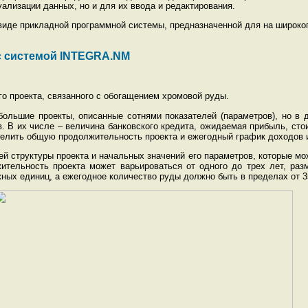
уализации данных, но и для их ввода и редактирования.
виде прикладной программной системы, предназначенной для на широког
с системой INTEGRA.NM
о проекта, связанного с обогащением хромовой руды.
ольшие проекты, описанные сотнями показателей (параметров), но в
 В их числе – величина банковского кредита, ожидаемая прибыль, стои
делить общую продолжительность проекта и ежегодный график доходов 
й структуры проекта и начальных значений его параметров, которые можн
ительность проекта может варьироваться от одного до трех лет, раз
ных единиц, а ежегодное количество руды должно быть в пределах от 35