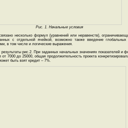
Рис. 1. Начальные условия
связано несколько формул (уравнений или неравенств), ограничивающ
анных с отдельной ячейкой, возможно также введение глобальны
и, в том числе и логические выражения.
 результаты рис.2. При заданных начальных значениях показателей и 
л от 7000 до 25000, общая продолжительность проекта конкретизировала
может быть взят кредит – 7%.