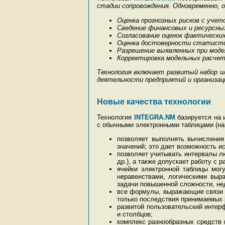
стадии сопровождения. Одновременно, о
Оценка прогнозных рисков с уче
Сведение финансовых и ресурсных
Согласование оценок фактических
Оценка достоверности статисти
Разрешение выявленных при моде
Корректировка модельных расчет
Технология включает развитый набор 
деятельности предприятий и организаци
Новые качества технологии
Технология
INTEGRA.NM
базируется на 
с обычными электронными таблицами (н
позволяет выполнять вычисления
значений; это дает возможность и
позволяет учитывать интервалы л
др.), а также допускает работу с 
ячейки электронной таблицы мог
неравенствами, логическими выра
задачи повышенной сложности, не
все формулы, выражающие связи м
только последствия принимаемых 
развитой пользовательский интер
и столбцов;
комплекс разнообразных средств 