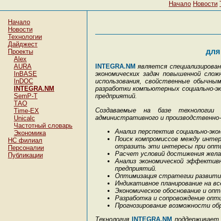
Начало
Новости
Начало
Новости
Технологии
Дайджест
для
Проекты
Alex
AURA
INTEGRA.NM
является специализирован
InBASE
экономических задач повышенной сло
InDOC
использования, свойственные обычны
INTEGRA.NM
разработки компьютерных социально-эко
SemP-T
предприятий.
ТАО
Создаваемые на базе технологии
Time-EX
административного и производственно-ф
Unicalc
Частотный словарь
Анализ перспектив социально-эко
Экономика
Поиск компромиссов между интер
НC филиал
отразить эти интересы при опти
Персоналии
Расчет условий достижения желае
Публикации
Анализ экономической эффектив
предприятий.
Оптимизация стратегии развития 
Индикативное планирование на вс
Экономическое обоснование и оп
Разработка и сопровождение опт
Прогнозирование возможности об
Технология
INTEGRA.NM
поддерживает 