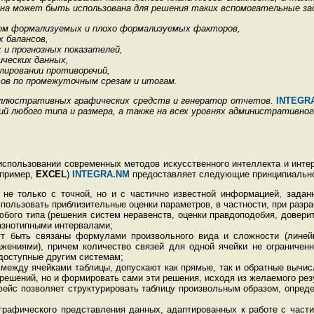
на может быть использована для решения таких вспомогательные зада
том формализуемых и плохо формализуемых факторов,
 балансов,
 и прогнозных показателей,
ческих данных,
лировании противоречий,
ов по промежуточным срезам и итогам.
иллюстративных графических средств и генератор отчетов.
INTEGR
й любого типа и размера, а также на всех уровнях административног
использовании современных методов искусственного интеллекта и инте
апример,
EXCEL
)
INTEGRA.NM
предоставляет следующие принципиально
 не только с точной, но и с частично известной информацией, задан
спользовать приблизительные оценки параметров, в частности, при разр
юбого типа (решения систем неравенств, оценки правдоподобия, довери
разнотипными интервалами;
ут быть связаны формулами произвольного вида и сложности (лине
жениями), причем количество связей для одной ячейки не ограничен
доступные другим системам;
ежду ячейками таблицы, допускают как прямые, так и обратные вычисл
решений, но и формировать сами эти решения, исходя из желаемого рез
фейс позволяет структурировать таблицу произвольным образом, опреде
графического представления данных, адаптированных к работе с част