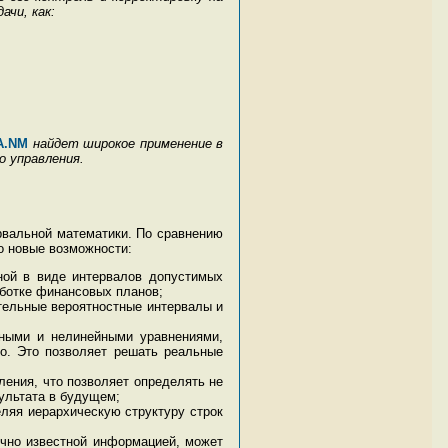
чи, как:
A.NM
найдет широкое применение в
о управления.
рвальной математики. По сравнению
 новые возможности:
ной в виде интервалов допустимых
аботке финансовых планов;
тельные вероятностные интервалы и
йными и нелинейными уравнениями,
но. Это позволяет решать реальные
ения, что позволяет определять не
ультата в будущем;
ляя иерархическую структуру строк
ично известной информацией, может