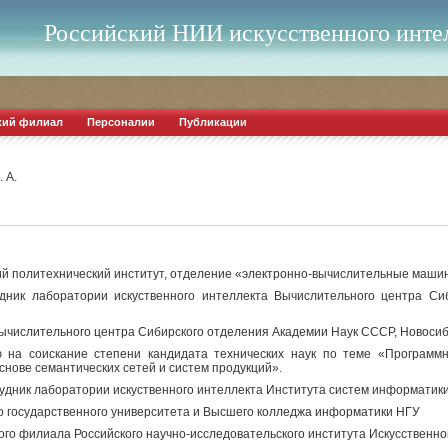
Российский НИИ искусственного инте
кий филиал
Персоналии
Публикации
 А.
ий политехнический институт, отделение «электронно-вычислительные машины
удник лаборатории искуственного интеллекта Вычислительного центра Си
Вычислительного центра Сибирского отделения Академии Наук СССР, Новоси
 на соискание степени кандидата технических наук по теме «Программ
снове семантических сетей и систем продукций».
удник лаборатории искуственного интеллекта Института систем информатик
о государственного университета и Высшего колледжа информатики НГУ
ого филиала Российского научно-исследовательского института Искусственно