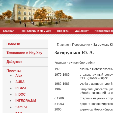
Главная
Технологии и Ноу-Хау
Проекты
Дайджест
Новосибирс
Новости
»
»
Загорулько Ю.
Главная
Персоналии
Загорулько Ю. А.
Технологии и Ноу-Хау
Дайджест
Краткая научная биография
1979
окончил Новочеркасск
Проекты
1979-1989
стажер,научный сотр
Alex
СССР,Новосибирск
AURA
1982-1986
учеба в аспирантуре 
InBASE
1989
Защитил диссертацию
обработки знаний на о
InDOC
c 1989
старший научный сотр
INTEGRA.NM
c 1993
доцент Новосибирског
SemP-T
2000
директор Новосибирск