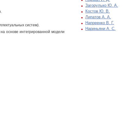
Загорулько Ю. А.
Костов Ю. В.
.
Липатов А. А.
Напреенко В. Г.
ллектуальных систем).
Нариньяни А. С.
 на основе интегрированной модели