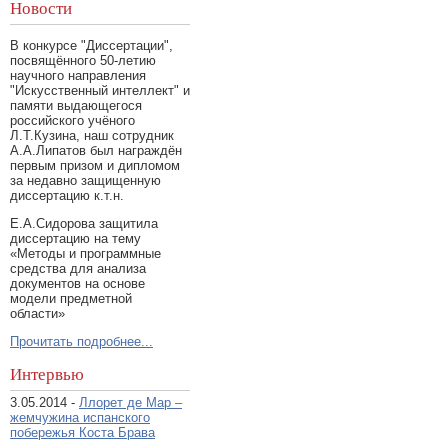
Новости
В конкурсе "Диссертации",
посвящённого 50-летию
научного направления
"Искусственный интеллект" и
памяти выдающегося
российского учёного
Л.Т.Кузина, наш сотрудник
А.А.Липатов был награждён
первым призом и дипломом
за недавно защищенную
диссертацию к.т.н.
Е.А.Сидорова защитила
диссертацию на тему
«Методы и программные
средства для анализа
документов на основе
модели предметной
области»
Прочитать подробнее...
Интервью
3.05.2014 -
Ллорет де Мар –
жемчужина испанского
побережья Коста Брава