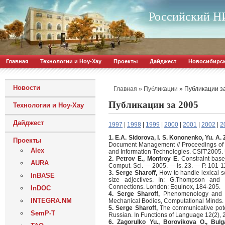
Российский НИ
Главная
Технологии и Ноу-Хау
Проекты
Дайджест
Новосибирс
Новости
»
»
Публикации з
Главная
Публикации
Публикации за 2005
Технологии и Ноу-Хау
Дайджест
1997
|
1998
|
1999
|
2000
|
2001
|
2002
|
2
1. E.A. Sidorova, I. S. Kononenko, Yu. A.
Проекты
Document Management // Proceedings of 
Alex
and Information Technologies. CSIT’2005. U
2. Petrov E., Monfroy E.
Constraint-based
AURA
Comput. Sci. — 2005. — Is. 23. — P. 101-1
3. Serge Sharoff,
How to handle lexical s
InBASE
size adjectives. In: G.Thompson and 
Connections. London: Equinox, 184-205.
InDOC
4. Serge Sharoff,
Phenomenology and cog
INTEGRA.NM
Mechanical Bodies, Computational Minds.
5. Serge Sharoff,
The communicative pote
SemP-T
Russian. In Functions of Language 12(2), 
6. Zagorulko Yu., Borovikova O., Bulg