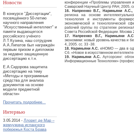
Новости
конференции «Проблемы управления и
Самарский Научный Центр РАН, 2005, сс
16. Напреенко В.Г., Нариньяни А.С.,
В конкурсе "Диссертации",
региона на основе интеллектуально
посвящённого 50-летию
технология и инструменты формиро
научного направления
экономической и технологической сф
"Искусственный интеллект" и
рабочей группы по стратегии регионал
памяти выдающегося
Совета Российской Федерации. Москва 20
российского учёного
17. Напреенко В.Г., Нариньяни А.С
экономики: новый уровень качества и 
Л.Т.Кузина, наш сотрудник
4, 2005. сс. 33 -38.
А.А.Липатов был награждён
18. Нариньяни А.С.
eHOMO — два в одн
первым призом и дипломом
Сб. «Новое в искусственном интеллекте
за недавно защищенную
19. Нариньяни А.С.
Аутсорсинг: обго
диссертацию к.т.н.
Информационные Технологии» (професс
Е.А.Сидорова защитила
диссертацию на тему
«Методы и программные
средства для анализа
документов на основе
модели предметной
области»
Прочитать подробнее...
Интервью
3.05.2014 -
Ллорет де Мар –
жемчужина испанского
побережья Коста Брава