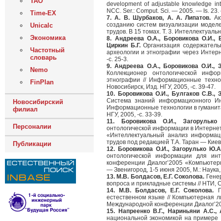
ТАО
development of adjustable knowledge intern
NCC. Ser.: Comput. Sci. — 2005. — Is. 23.
Time-EX
7. А. В. Шурбаков, А. А. Липатов.
Ак
созданию систем визуализации модел
Unicalc
трудов. В 15 томах. Т. 3. Интеллектуаль
Экономика
8. Андреева О.А., Боровикова О.И., 
Циркин Б.Г.
Организация содержательн
Частотный
археологии и этнографии через Интерн
словарь
-с. 25-3.
9. Андреева О.А., Боровикова О.И., 
Nemo
Коллекционер онтологической инфо
этнографии // Информационные техно
FinPlan
Новосибирск, Изд. НГУ, 2005, -с. 39-47.
10. Боровикова О.И., Булгаков С.В.,
Система знаний информационного Инт
Новосибирский
Информационные технологии в гуманита
филиал
НГУ, 2005, -с. 33-39.
11. Боровикова О.И., Загорулько
Персоналии
онтологической информации в Интернет
«Интеллектуальный анализ информаци
трудов под редакцией Т.А. Таран — Киев,
Публикации
12. Боровикова О.И., Загорулько Ю.А
онтологической информации для инт
конференции Диалог’2005 «Компьютерн
— Звенигород, 1-5 июня 2005, М.: Наука, 
13. М.В. Болдасов, Е.Г. Соколова.
Генер
вопроса и прикладные системы // НТИ, Се
14. М.В. Болдасов, Е.Г. Соколова.
Пл
естественном языке // Компьютерная л
Международной конференции Диалог’2005
15. Напреенко В.Г., Нариньяни А.С.,
национальной экономикой на примере Р