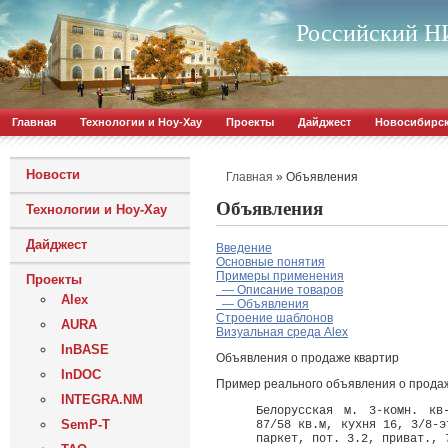
Российский НИ
Главная
Технологии и Ноу-Хау
Проекты
Дайджест
Новосибирс
Новости
»
Объявления
Главная
Объявления
Технологии и Ноу-Хау
Дайджест
Введение
Основные понятия
Примеры применения
Проекты
— Описание товаров
Alex
— Объявления
Строение шаблонов
AURA
Визуальная среда Alex
InBASE
Объявления о продаже квартир
InDOC
Пример реального объявления о продаже
INTEGRA.NM
Белорусская м. 3-комн. кв
SemP-T
87/58 кв.м, кухня 16, 3/8-э
паркет, пот. 3.2, приват., 