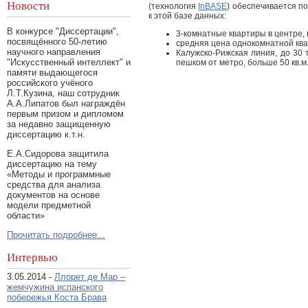
Новости
(технология
InBASE
) обеспечивается п
к этой базе данных:
В конкурсе "Диссертации",
3-комнатные квартиры в центре, 
посвящённого 50-летию
средняя цена однокомнатной кв
научного направления
Калужско-Рижская линия, до 30 
"Искусственный интеллект" и
пешком от метро, больше 50 кв.м
памяти выдающегося
российского учёного
Л.Т.Кузина, наш сотрудник
А.А.Липатов был награждён
первым призом и дипломом
за недавно защищенную
диссертацию к.т.н.
Е.А.Сидорова защитила
диссертацию на тему
«Методы и программные
средства для анализа
документов на основе
модели предметной
области»
Прочитать подробнее...
Интервью
3.05.2014 -
Ллорет де Мар –
жемчужина испанского
побережья Коста Брава