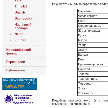
ТАО
Результатом анализа объявления являе
Time-EX
Параметр
Unicalc
Число комнат
Экономика
Цена
Частотный
Общая площадь
словарь
Жилая площадь
Nemo
Кухня
FinPlan
Метро
Улица
Новосибирский
Дом №
филиал
Балкон
Пол
Персоналии
Приватизирована
Санузел
Публикации
Телефон
Телефон (ном)
Тип дома
Этаж
Этажность
Подобные структуры могут быть зан
языкового (ЕЯ) интерфейса