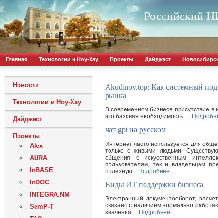
Российский НИ
Главная
Технологии и Ноу-Хау
Проекты
Дайджест
Новосибирс
Новости
Akudinov.top: Как системный подх
рынка
Технологии и Ноу-Хау
В современном бизнесе присутствие в 
это базовая необходимость. ...
Подробне
Дайджест
чат gpt на русском
Проекты
Интернет часто используется для обще
Alex
только с живыми людьми. Существую
общения с искусственным интелле
AURA
пользователям, так и владельцам пр
InBASE
полезную...
Подробнее...
InDOC
Виды ИТ поддержки бизнеса
INTEGRA.NM
Электронный документооборот, расчет
связано с наличием нормально работаю
SemP-T
значения....
Подробнее...