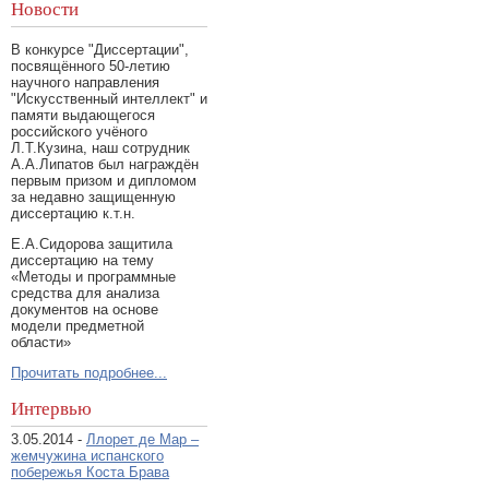
Новости
В конкурсе "Диссертации",
посвящённого 50-летию
научного направления
"Искусственный интеллект" и
памяти выдающегося
российского учёного
Л.Т.Кузина, наш сотрудник
А.А.Липатов был награждён
первым призом и дипломом
за недавно защищенную
диссертацию к.т.н.
Е.А.Сидорова защитила
диссертацию на тему
«Методы и программные
средства для анализа
документов на основе
модели предметной
области»
Прочитать подробнее...
Интервью
3.05.2014 -
Ллорет де Мар –
жемчужина испанского
побережья Коста Брава