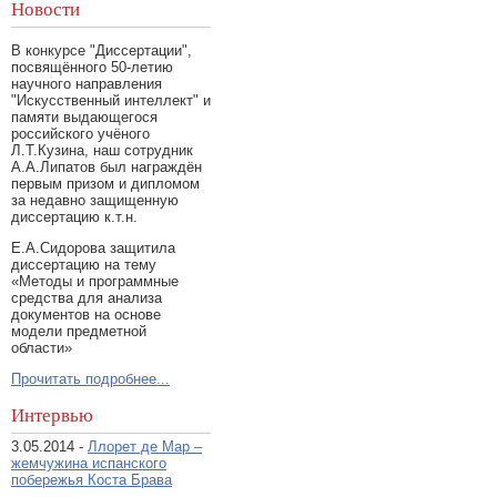
Новости
В конкурсе "Диссертации",
посвящённого 50-летию
научного направления
"Искусственный интеллект" и
памяти выдающегося
российского учёного
Л.Т.Кузина, наш сотрудник
А.А.Липатов был награждён
первым призом и дипломом
за недавно защищенную
диссертацию к.т.н.
Е.А.Сидорова защитила
диссертацию на тему
«Методы и программные
средства для анализа
документов на основе
модели предметной
области»
Прочитать подробнее...
Интервью
3.05.2014 -
Ллорет де Мар –
жемчужина испанского
побережья Коста Брава