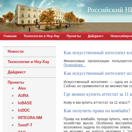
Российский НИ
Главная
Технологии и Ноу-Хау
Проекты
Дайджест
Новосибирс
Новости
Как искусственный интеллект в
Финансовые организации пользуются
Технологии и Ноу-Хау
Подробнее...
Дайджест
Как искусственный интеллект и
Искусственный интеллект — одна из н
Проекты
Сейчас он применяется во множестве сф
Alex
Где можно купить аттестат за 11 
AURA
Кому и как купить аттестат за 11 класс? .
InBASE
InDOC
Как получить права на комбайн?
INTEGRA.NM
Права на комбайн: проще купить, чем 
хозяйства высок. Особенно востреб
SemP-T
возложена задача по обработке земли,
не возьмет на работу человека с "ул