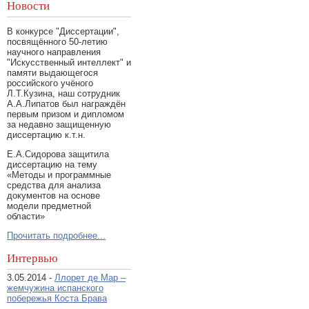
Новости
В конкурсе "Диссертации",
посвящённого 50-летию
научного направления
"Искусственный интеллект" и
памяти выдающегося
российского учёного
Л.Т.Кузина, наш сотрудник
А.А.Липатов был награждён
первым призом и дипломом
за недавно защищенную
диссертацию к.т.н.
Е.А.Сидорова защитила
диссертацию на тему
«Методы и программные
средства для анализа
документов на основе
модели предметной
области»
Прочитать подробнее...
Интервью
3.05.2014 -
Ллорет де Мар –
жемчужина испанского
побережья Коста Брава