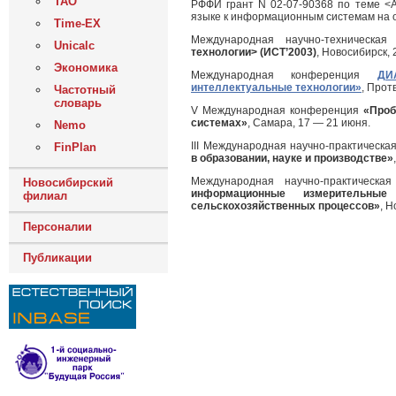
ТАО
РФФИ грант N 02-07-90368 по теме <А
языке к информационным системам на о
Time-EX
Международная научно-техническа
Unicalc
технологии> (ИСТ’2003)
, Новосибирск,
Экономика
Международная конференция
ДИ
интеллектуальные технологии»
, Прот
Частотный
словарь
V Международная конференция
«Проб
системах»
, Самара, 17 — 21 июня.
Nemo
III Международная научно-практическ
FinPlan
в образовании, науке и производстве»
Международная научно-практическ
Новосибирский
информационные измерительн
филиал
сельскохозяйственных процессов»
, Н
Персоналии
Публикации