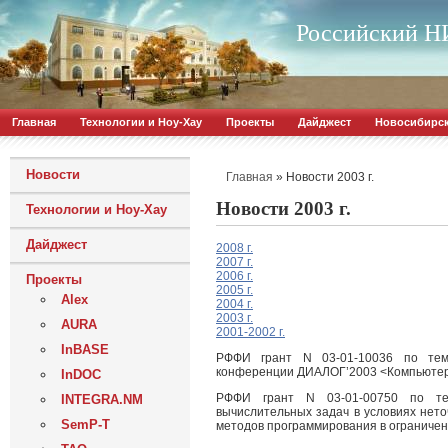
Российский НИ
Главная
Технологии и Ноу-Хау
Проекты
Дайджест
Новосибирс
Новости
»
Новости 2003 г.
Главная
Новости 2003 г.
Технологии и Ноу-Хау
Дайджест
2008 г.
2007 г.
2006 г.
Проекты
2005 г.
Alex
2004 г.
2003 г.
AURA
2001-2002 г.
InBASE
РФФИ грант N 03-01-10036 по тем
конференции ДИАЛОГ’2003 <Компьютерн
InDOC
РФФИ грант N 03-01-00750 по те
INTEGRA.NM
вычислительных задач в условиях нет
SemP-T
методов программирования в ограничен