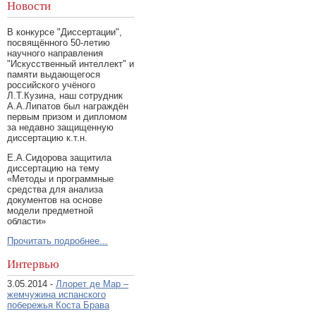
Новости
В конкурсе "Диссертации",
посвящённого 50-летию
научного направления
"Искусственный интеллект" и
памяти выдающегося
российского учёного
Л.Т.Кузина, наш сотрудник
А.А.Липатов был награждён
первым призом и дипломом
за недавно защищенную
диссертацию к.т.н.
Е.А.Сидорова защитила
диссертацию на тему
«Методы и программные
средства для анализа
документов на основе
модели предметной
области»
Прочитать подробнее...
Интервью
3.05.2014 -
Ллорет де Мар –
жемчужина испанского
побережья Коста Брава