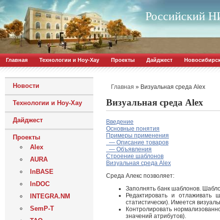
Российский НИ
Главная
Технологии и Ноу-Хау
Проекты
Дайджест
Новосибирс
Новости
»
Визуальная среда Alex
Главная
Визуальная среда Alex
Технологии и Ноу-Хау
Дайджест
Введение
Основные понятия
Примеры применения
Проекты
— Описание товаров
Alex
— Объявления
Строение шаблонов
AURA
Визуальная среда Alex
InBASE
Среда Алекс позволяет:
InDOC
Заполнять банк шаблонов. Шабло
Редактировать и отлаживать ш
INTEGRA.NM
статистически). Имеется визуал
SemP-T
Контролировать нормализованно
значений атрибутов).