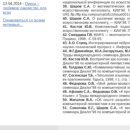
национальной конференции по искусств
13.04.2014 -
Орехи –
39. Шаров С.А.
О математических мо
любимое лакомство для
искусственному интеллекту, КИИ’98. П
всех
URL:ftp://ftp.ksu.ru/ejournals/fccl/issue001
40. Шаров С.А.
О различии между он
Ознакомиться со всеми
искусственному интеллекту, — КИИ’98. Пу
интервью...
41. Костов Ю.В.
Комплексный подход
искусственному интеллекту — КИИ’98. П
42. Смердина Г.В.
MARS — многоагентная
Пущино, 1998. -С.59-65.
43. А.О. Строц.
Интегрированная нейрос
научно-технический прогресс «. Информ
44. Ф.Г.Диненберг, Ю.А.Загорулько, М.
Труды международного семинара Диалог’
45. Костов Ю.В.
Восприятие как основа 
Диалог’98 по компьютерной лингвистике 
46. Толдова С.Ю.
«Коммуникативные хар
семинара Диалог’98 по компьютерной лин
47. Сосенская Т.Б.
«Типология языковых
ее приложениям. Таруса, 1998, т 1, стр.
48. Федорова О.В.
«Мой диван-кровать
семинара Диалог’98 по компьютерной лин
49. Афонин С.А., Федорова О.В.
«К про
языке», // Труды международного семина
50. Жигалов В.А.
«Об опыте разработ
компьютерной лингвистике и ее приложени
51. Соколова Е.Г., Шаров С.А.
«К мно
семинара Диалог’98 по компьютерной лин