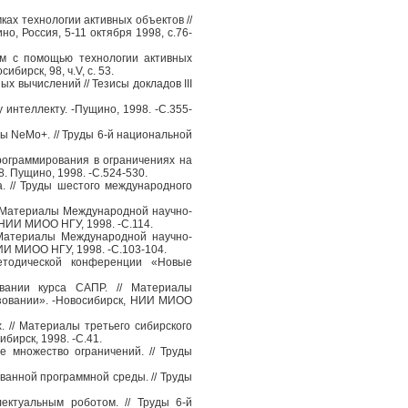
ах технологии активных объектов //
, Россия, 5-11 октября 1998, с.76-
м с помощью технологии активных
бирск, 98, ч.V, c. 53.
вычислений // Тезисы докладов III
интеллекту. -Пущино, 1998. -С.355-
 NeMo+. // Труды 6-й национальной
ограммирования в ограничениях на
 Пущино, 1998. -С.524-530.
. // Труды шестого международного
/ Материалы Международной научно-
НИИ МИОО НГУ, 1998. -С.114.
 Материалы Международной научно-
И МИОО НГУ, 1998. -С.103-104.
етодической конференции «Новые
ании курса САПР. // Материалы
зовании». -Новосибирск, НИИ МИОО
 // Материалы третьего сибирского
бирск, 1998. -С.41.
 множество ограничений. // Труды
анной программной среды. // Труды
ектуальным роботом. // Труды 6-й