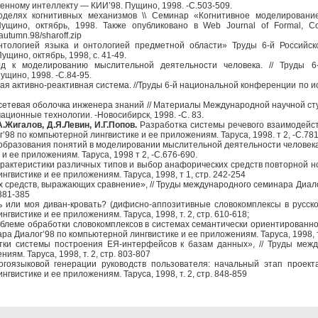
енному интеллекту — КИИ’98. Пущино, 1998. -С.503-509.
делях когнитивных механизмов \\ Семинар «Когнитивное моделировани
ущино, октябрь, 1998. Также опубликовано в Web Journal of Formal, Comp
/autumn.98/sharoff.zip
тологией языка и онтологией предметной области» Труды 6-й Российс
щино, октябрь, 1998, с. 41-49.
 к моделированию мыслительной деятельности человека. // Труды 6
ущино, 1998. -С.84-95.
 активно-реактивная система. //Труды 6-й национальной конференции по и
етевая оболочка инженера знаний // Материалы Международной научной ст
ационные технологии. -Новосибирск, 1998. -С. 83.
А.Жигалов, Д.Я.Левин, И.Г.Попов.
Разработка системы речевого взаимодейст
98 по компьютерной лингвистике и ее приложениям. Таруса, 1998. т 2, -С.781
образования понятий в моделировании мыслительной деятельности человека
и ее приложениям. Таруса, 1998 т 2, -С.676-690.
актеристики различных типов и выбор анафорических средств повторной но
гвистике и ее приложениям. Таруса, 1998, т 1, стр. 242-254
 средств, выражающих сравнение», // Труды международного семинара Диало
 381-385
 или моя диван-кровать? (дифисно-аппозитивные словокомплексы в русско
гвистике и ее приложениям. Таруса, 1998, т. 2, стр. 610-618;
блеме обработки словокомплексов в системах семантически ориентированно
ра Диалог’98 по компьютерной лингвистике и ее приложениям. Таруса, 1998, т.
ки системы построения ЕЯ-интерфейсов к базам данных», // Труды межд
ям. Таруса, 1998, т. 2, стр. 803-807
гоязыковой генерации руководств пользователя: начальный этап проекта
гвистике и ее приложениям. Таруса, 1998, т. 2, стр. 848-859