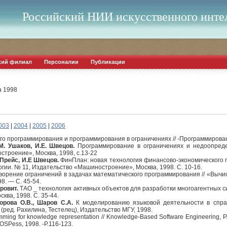
Российский НИИ искусственного инте
кий филиал
Персоналии
Публикации
а 1998
003
|
2004
|
2005
|
2006
о программирования и программирования в ограничениях // -Программировани
М. Ушаков, И.Е. Швецов.
Программирование в ограничениях и недоопре
троение», Москва, 1998, с.13-22
 Прейс, И.Е Швецов.
ФинПлан: новая технология финансово-экономического 
и. № 11, Издательство «Машиностроение», Москва, 1998. С. 10-16.
орение ограничений в задачах математического программирования // «Вычис
8. — С. 45-54.
ровит.
ТАО _ технология активных объектов для разработки многоагентных 
ква, 1998. С. 35-44.
дорова О.В., Шаров С.А.
К моделированию языковой деятельности в спра
 (ред. Рахилина, Тестелец), Издательство МГУ, 1998.
ming for knowledge representation // Knowledge-Based Software Engineering, P.N
IOSPess, 1998. -P.116-123.