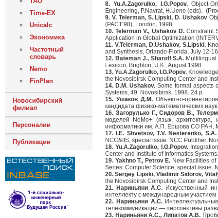
ТАО
8. Yu.A.Zagorulko, I.G.Popov.
Object-Or
Engineering, P.Navrat, H.Ueno (eds). -(Pro
Time-EX
9. V. Telerman, S. Lipski, D. Ushakov
Obj
(PACT’98), London, 1998.
Unicalc
10. Telerman V., Ushakov D.
Constraint S
Экономика
Application in Global Optimization (INTERV
11. V.Telerman, D.Ushakov, S.Lipski.
Know
Частотный
and Synthesis, Orlando-Florida, July 12-16
словарь
12. Bateman J., Sharoff S.A.
Multilingual
Lexicon, Brighton, U.K., August 1998.
Nemo
13. Yu.A.Zagorulko, I.G.Popov.
Knowledge r
the Novosibirsk Computing Center and Insti
FinPlan
14. D.M. Ushakov.
Some formal aspects of 
Systems, 49. Novosibirsk, 1998. 24 p.
15. Ушаков Д.М.
Объектно-ориентиров
Новосибирский
кандидата физико-математических наук. 
филиал
16. Загорулько Г., Сидоров В., Телер
моделей NeMo+ (язык, архитектура, 
Персоналии
информатики им. А.П. Ершова СО РАН, М
17. I.E. Shvetsov, T.V. Nesterenko, S.A. 
NCC&IIS, special issue. NCC Publiher. Nov
Публикации
18. Yu.A.Zagorulko, I.G.Popov.
Integratio
Center and Institute of Informatics System
19. Yakhno T., Petrov E.
New Facilities of
Series: Computer Science, special issue. 
20. Sergey Lipski, Vladimir Sidorov, Vit
the Novosibirsk Computing Center and Insti
21. Нариньяни А.С.
Искусственный инт
интеллекту с международным участием КИ
22. Нариньяни А.С.
Интеллектуальные
телекоммуникации — перспективы разви
23. Нариньяни А.С., Липатов А.В.
Пробл