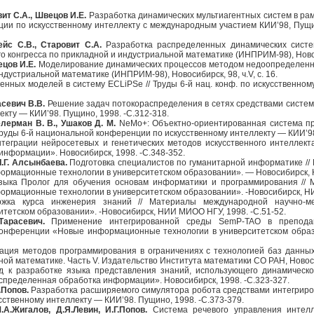
вит С.А., Швецов И.Е.
Разработка динамических мультиагентных систем в рамк
и по искусственному интеллекту с международным участием КИИ’98, Пущино
ейс С.В., Старовит С.А.
Разработка распределенных динамических систе
ого конгресса по прикладной и индустриальной математике (ИНПРИМ-98), Новоси
ецов И.Е.
Моделирование динамических процессов методом недоопределенных 
ндустриальной математике (ИНПРИМ-98), Новосибирск, 98, ч.V, c. 16.
ных моделей в систему ECLiPSe // Труды 6-й нац. конф. по искусственному 
асевич В.В.
Решение задач потокораспределения в сетях средствами системы
кту — КИИ’98. Пущино, 1998. -С.312-318.
Телерман В. В., Ушаков Д. М.
NeMo+: Объектно-ориентированная система пр
руды 6-й национальной конференции по искусственному интеллекту — КИИ’98.
теграции нейросетевых и генетических методов искусственного интеллекта
нформации». Новосибирск, 1998. -С.348-352.
 Л.Г. Алсынбаева.
Подготовка специалистов по гуманитарной информатике /
рмационные технологии в университетском образовании». — Новосибирск, 
ыка Пролог для обучения основам информатики и программирования //
рмационные технологии в университетском образовании». -Новосибирск, НИ
ка курса инженерия знаний // Материалы международной научно-м
тетском образовании». -Новосибирск, НИИ МИОО НГУ, 1998. -С.51-52.
Тарасевич.
Применение интегрированной среды SemP-TAO в преподав
конференции «Новые информационные технологии в университетском обра
ция методов программирования в ограничениях с технологией баз данных.
ной математике. Часть V. Издательство Института математики СО РАН, Новоси
 к разработке языка представления знаний, использующего динамическое
пределенная обработка информации». Новосибирск, 1998. -С.323-327.
.Попов.
Разработка расширяемого симулятора робота средствами интегриров
ственному интеллекту — КИИ’98. Пущино, 1998. -С.373-379.
.А.Жигалов, Д.Я.Левин, И.Г.Попов.
Система речевого управления интелл