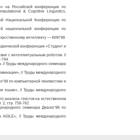
е» на Российской конференции по
utational & Cognitive Linguistics,
кой Национальной Конференции по
-й национальной конференции по
скусственному интеллекту — КИИ’98.
уденческой конференции «Студент и
вия с интеллектуальным роботом. //
-794.
. // Труды международного семинара
минации», // Труды международного
г’98 по компьютерной лингвистике и
м языке», // Труды международного
го анализа текстов на естественном
 2, стр. 758-762
ународного семинара Диалог’98 по
 AGILE», // Труды международного