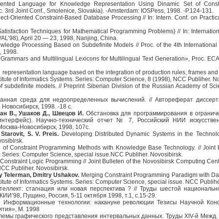
iented Language for Knowledge Representation Using Dinamic Set of Constr
c. 3rd Joint Conf., Smolenice, Slovakia). -Amsterdam: IOSPess, 1998. -P.124-131.
ect-Oriented Constraint-Based Database Processing // In: Intern. Conf. on Practic
atisfaction Techniques for Mathematical Programming Problems} // In: Internation
AL’98), April 20 — 23, 1998, Nanjing, China.
ledge Processing Based on Subdefinite Models // Proc. of the 4th International
, 1998.
 Grammars and Multilingual Lexicons for Multilingual Text Generation», Proc. ECAI
epresentation language based on the integration of production rules, frames and a 
tute of Informatics Systems. Series: Computer Science, 8 (1998), NCC Publiher. No
subdefinite models. // Preprint Siberian Division of the Russian Academy of Scien
анная среда для недоопределенных вычислений. // Автореферат диссерт
Новосибирск, 1998. -18 с.
ман В., Ушаков Д., Швецов И.
Обстановка для программирования в огранич
интерфейс). Научно-технический отчет № 7, Российский НИИ искусствен
осква-Новосибирск, 1998, 107с.
Starovit, S. V. Preis.
Developing Distributed Dynamic Systems in the Technology
osibirsk.
n of Constraint Programming Methods with Knowledge Base Technology. // Joint 
s. Series: Computer Science, special issue.NCC Publiher. Novosibirsk.
 Constraint Logic Programming // Joint Bulleten of the Novosibirsk Computing Cente
NCC Publiher. Novosibirsk.
aly Telerman, Dmitry Ushakov.
Merging Constraint Programming Paradigm with Datab
tute of Informatics Systems. Series: Computer Science, special issue. NCC Publihe
еллект: стагнация или новая перспектива ? // Труды шестой национальн
И’98, Пущино, Россия, 5-11 октября 1998, т.1, с.15-29.
 Информационные технологии: накануне революции Тезисы Научной Кон
тия», М. 1998
емы графического представления интервальных данных. Труды XIV-й Межд. 