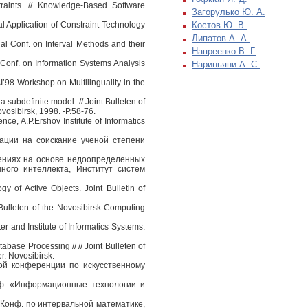
aints. // Knowledge-Based Software
Загорулько Ю. А.
al Application of Constraint Technology
Костов Ю. В.
Липатов А. А.
al Conf. on Interval Methods and their
Напреенко В. Г.
 Conf. on Information Systems Analysis
Нариньяни А. С.
’98 Workshop on Multilinguality in the
subdefinite model. // Joint Bulleten of
vosibirsk, 1998. -P.58-76.
ce, A.P.Ershov Institute of Informatics
ации на соискание ученой степени
ениях на основе недоопределенных
ного интеллекта, Институт систем
 of Active Objects. Joint Bulletin of
Bulleten of the Novosibirsk Computing
r and Institute of Informatics Systems.
ase Processing // // Joint Bulleten of
r. Novosibirsk.
ой конференции по искусственному
ф. «Информационные технологии и
Конф. по интервальной математике,