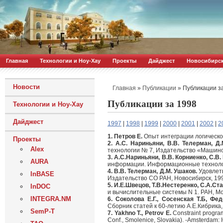
Главная
Технологии и Ноу-Хау
Проекты
Дайджест
Новосибирс
Новости
»
»
Публикации з
Главная
Публикации
Публикации за 1998
Технологии и Ноу-Хау
Дайджест
1997
|
1998
|
1999
|
2000
|
2001
|
2002
|
2
1. Петров Е.
Опыт интеграции логическог
Проекты
2. А.С. Нариньяни, В.В. Телерман, Д.
Alex
технологии № 7, Издательство «Машинос
3. А.С.Нариньяни, В.В. Корниенко, С.В.
AURA
информации. Информационные технологи
4. В.В. Телерман, Д.М. Ушаков.
Удовлетв
InBASE
Издательство СО РАН, Новосибирск, 199
5. И.Е.Швецов, Т.В.Нестеренко, С.А.Ста
InDOC
и вычислительные системы N 1. РАН, Мос
INTEGRA.NM
6. Соколова Е.Г., Сосенская Т.Б, Фе
Сборник статей к 60-летию А.Е.Кибрика,
SemP-T
7. Yakhno T., Petrov E.
Constraint program
Conf., Smolenice, Slovakia). -Amsterdam: 