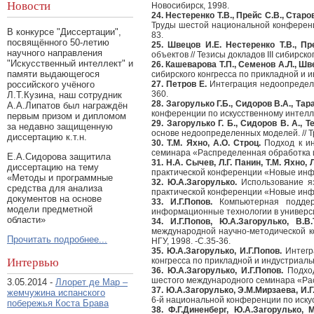
Новости
Новосибирск, 1998.
24. Нестеренко Т.В., Прейс С.В., Старо
Труды шестой национальной конференци
В конкурсе "Диссертации",
83.
посвящённого 50-летию
25. Швецов И.Е. Нестеренко Т.В., Пр
научного направления
объектов // Тезисы докладов III сибирск
"Искусственный интеллект" и
26. Кашеварова Т.П., Семенов А.Л., Шв
памяти выдающегося
сибирского конгресса по прикладной и и
российского учёного
27. Петров Е.
Интеграция недоопределен
360.
Л.Т.Кузина, наш сотрудник
28. Загорулько Г.Б., Сидоров В.А., Тар
А.А.Липатов был награждён
конференции по искусственному интелле
первым призом и дипломом
29. Загорулько Г. Б., Сидоров В. А., 
за недавно защищенную
основе недоопределенных моделей. // Т
диссертацию к.т.н.
30. Т.М. Яхно, А.О. Строц.
Подход к ин
семинара «Распределенная обработка и
Е.А.Сидорова защитила
31. Н.А. Сычев, Л.Г. Панин, Т.М. Яхно,
диссертацию на тему
практической конференции «Новые инфо
«Методы и программные
32. Ю.А.Загорулько.
Использование яз
средства для анализа
практической конференции «Новые инфо
документов на основе
33. И.Г.Попов.
Компьютерная поддерж
модели предметной
информационные технологии в универси
области»
34. И.Г.Попов, Ю.А.Загорулько, В.В.
международной научно-методической 
Прочитать подробнее...
НГУ, 1998. -С.35-36.
35. Ю.А.Загорулько, И.Г.Попов.
Интегра
Интервью
конгресса по прикладной и индустриаль
36. Ю.А.Загорулько, И.Г.Попов.
Подход
шестого международного семинара «Рас
3.05.2014 -
Ллорет де Мар –
37. Ю.А.Загорулько, Э.М.Мирзаева, И.Г
жемчужина испанского
6-й национальной конференции по искус
побережья Коста Брава
38. Ф.Г.Диненберг, Ю.А.Загорулько, М