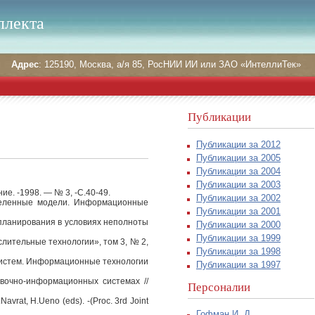
ллекта
Адрес
: 125190, Москва, а/я 85, РосНИИ ИИ или ЗАО «ИнтеллиТек»
Публикации
Публикации за 2012
Публикации за 2005
Публикации за 2004
Публикации за 2003
е. -1998. — № 3, -С.40-49.
Публикации за 2002
деленные модели. Информационные
Публикации за 2001
планирования в условиях неполноты
Публикации за 2000
Публикации за 1999
лительные технологии», том 3, № 2,
Публикации за 1998
систем. Информационные технологии
Публикации за 1997
вочно-информационных системах //
Персоналии
avrat, H.Ueno (eds). -(Proc. 3rd Joint
Гофман И. Д.