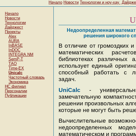
Начало
Новости
Технологии и ноу-хау
Дайдже
Начало
U
Новости
Технологии
Дайджест
Недоопределенная математи
Проекты
решения широкого с
Alex
AURA
В отличие от громоздких и
InBASE
InDOC
математических расчет
INTEGRA.NM
библиотеках различных а
SemP-T
ТАО
использует единый оригин
Time-EX
способный работать с л
Unicalc
Частотный словарь
задач.
Экономика
НC филиал
UniCalc
- универсальны
Персоналии
Публикации
замечательную компактнос
решении произвольных алгеб
которые не могут быть реш
Вычислительные возможн
недоопределенных модел
математическом и программ