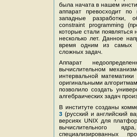
была начата в нашем инстит
аппарат превосходит по
западные разработки, 
constraint programming (п
которые стали появляться 
несколько лет. Данное на
время одним из самых п
сложных задач.
Аппарат недоопределе
вычислительном механиз
интервальной математики 
оригинальными алгоритмами
позволило создать униве
алгебраических задач прои
В институте созданы комм
3
(русский и английский в
версиях UNIX для платформ
вычислительного яд
специализированных пр