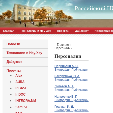
Российский НИ
Главная
Технологии и Ноу-Хау
Проекты
Дайджест
Новосибирс
Новости
»
Главная
Персоналии
Технологии и Ноу-Хау
Персоналии
Дайджест
Нариньяни А. С.
Биография
Публикации
Проекты
Alex
Загорулько Ю. А.
Биография
Публикации
AURA
Липатов А. А.
InBASE
Биография
Публикации
InDOC
Напреенко В. Г.
Биография
Публикации
INTEGRA.NM
Гофман И. Д.
SemP-T
Биография
Публикации