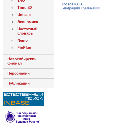
ТАО
Костов Ю. В.
Time-EX
Биография
Публикации
Unicalc
Экономика
Частотный
словарь
Nemo
FinPlan
Новосибирский
филиал
Персоналии
Публикации