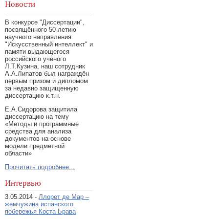
Новости
В конкурсе "Диссертации",
посвящённого 50-летию
научного направления
"Искусственный интеллект" и
памяти выдающегося
российского учёного
Л.Т.Кузина, наш сотрудник
А.А.Липатов был награждён
первым призом и дипломом
за недавно защищенную
диссертацию к.т.н.
Е.А.Сидорова защитила
диссертацию на тему
«Методы и программные
средства для анализа
документов на основе
модели предметной
области»
Прочитать подробнее...
Интервью
3.05.2014 -
Ллорет де Мар –
жемчужина испанского
побережья Коста Брава