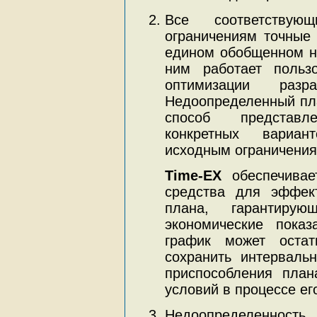
Все соответствую
ограничениям точные
едином обобщенном н
ним работает польз
оптимизации разр
Недоопределенный пла
способ представ
конкретных вариан
исходным ограничения
Time-EX
обеспечивае
средства для эффект
плана, гарантиру
экономические показ
график может остат
сохранить интерваль
приспособления пла
условий в процессе ег
Недоопределенность 