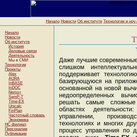
Начало
Новости
Об институте
Технологии и ноу
Начало
T
Новости
Об институте
История
Деловые связи
Деятельность
Даже лучшие современные
Мы в СМИ
Технологии
слишком интеллектуал
Проекты
поддерживает технологию
Alex
AURA
базирующуюся на приложе
InBASE
основанной на новой вычи
InDOC
Nemo+
недоопределенных вычи
SemP-T
решать самые сложные
Time-EX
Unicalc
областях деятельности
FinPlan
Частотный словарь
управлении, производ
Экономика
технологиях и многих дру
НC филиал
Персоналии
процесс управления по д
Публикации