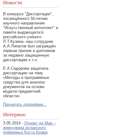
Новости
В конкурсе "Диссертации",
посвящённого 50-летию
научного направления
"Искусственный интеллект" и
памяти выдающегося
российского учёного
Л.Т.Кузина, наш сотрудник
А.А.Липатов был награждён
первым призом и дипломом
за недавно защищенную
диссертацию к.т.н.
Е.А.Сидорова защитила
диссертацию на тему
«Методы и программные
средства для анализа
документов на основе
модели предметной
области»
Прочитать подробнее...
Интервью
3.05.2014 -
Ллорет де Мар –
жемчужина испанского
побережья Коста Брава