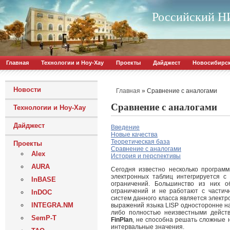
Российский НИ
Главная
Технологии и Ноу-Хау
Проекты
Дайджест
Новосибирс
Новости
»
Сравнение с аналогами
Главная
Сравнение с аналогами
Технологии и Ноу-Хау
Дайджест
Введение
Новые качества
Теоретическая база
Проекты
Сравнение с аналогами
Alex
История и перспективы
AURA
Сегодня известно несколько програм
электронных таблиц интегрируется с
InBASE
ограничений. Большинство из них о
ограничений и не работают с части
InDOC
систем данного класса является электр
INTEGRA.NM
выражений языка LISP односторонне н
либо полностью неизвестными действ
SemP-T
FinPlan
, не способна решать сложные
интервальные значения.