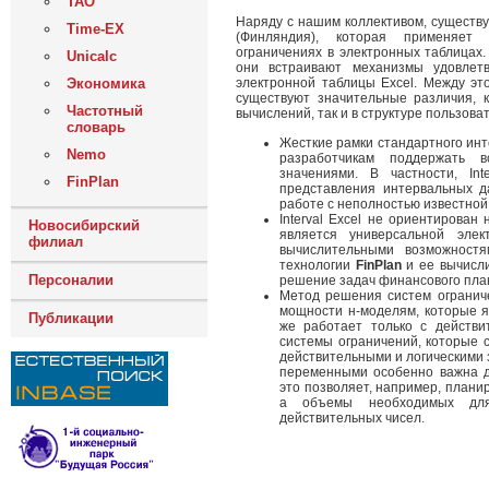
ТАО
Наряду с нашим коллективом, существу
Time-EX
(Финляндия), которая применяет
ограничениях в электронных таблицах.
Unicalc
они встраивают механизмы удовлетв
Экономика
электронной таблицы Excel. Между это
существуют значительные различия, 
Частотный
вычислений, так и в структуре пользова
словарь
Жесткие рамки стандартного ин
Nemo
разработчикам поддержать 
значениями. В частности, Int
FinPlan
представления интервальных д
работе с неполностью известно
Interval Excel не ориентирова
Новосибирский
является универсальной эле
филиал
вычислительными возможност
технологии
FinPlan
и ее вычисл
Персоналии
решение задач финансового пла
Метод решения систем ограничен
мощности н-моделям, которые 
Публикации
же работает только с действ
системы ограничений, которые 
действительными и логическими
переменными особенно важна д
это позволяет, например, планир
а объемы необходимых для
действительных чисел.