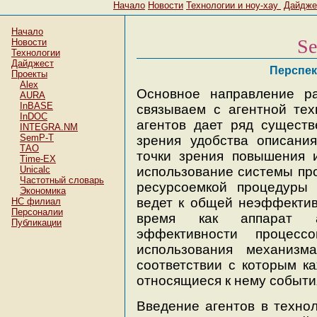
Начало
Новости
Технологии и ноу-хау
Дайдже
Начало
S
Новости
Технологии
Дайджест
Перспек
Проекты
Alex
Основное направление р
AURA
InBASE
связываем с агентной тех
InDOC
агентов дает ряд существ
INTEGRA.NM
SemP-T
зрения удобства описания
ТАО
точки зрения повышения и
Time-EX
Unicalc
использование системы про
Частотный словарь
ресурсоемкой процедуры 
Экономика
ведет к общей неэффектив
НC филиал
Персоналии
время как аппарат а
Публикации
эффективности процесс
использования механизм
соответствии с которым к
относящиеся к нему событи
Введение агентов в техн