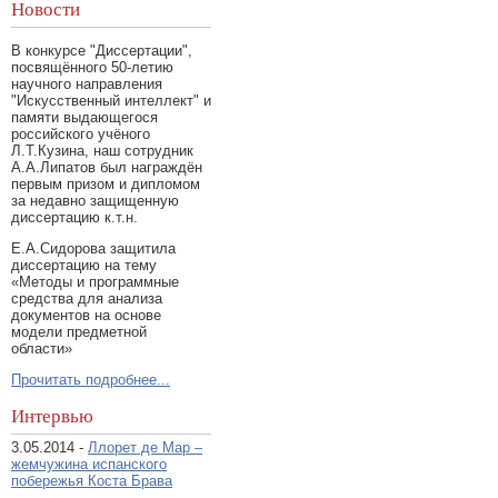
Новости
В конкурсе "Диссертации",
посвящённого 50-летию
научного направления
"Искусственный интеллект" и
памяти выдающегося
российского учёного
Л.Т.Кузина, наш сотрудник
А.А.Липатов был награждён
первым призом и дипломом
за недавно защищенную
диссертацию к.т.н.
Е.А.Сидорова защитила
диссертацию на тему
«Методы и программные
средства для анализа
документов на основе
модели предметной
области»
Прочитать подробнее...
Интервью
3.05.2014 -
Ллорет де Мар –
жемчужина испанского
побережья Коста Брава