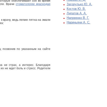
которые обеспечивают сон во время
оги. Врачи
стоматологии краснодар
Загорулько Ю. А.
Костов Ю. В.
Липатов А. А.
Напреенко В. Г.
 врачу, ведь легкие пятна на эмали
Нариньяни А. С.
ях:
у, позвонив по указанным на сайте
а не страх, а интерес. Благодаря
их не ждет боль и стресс. Родители