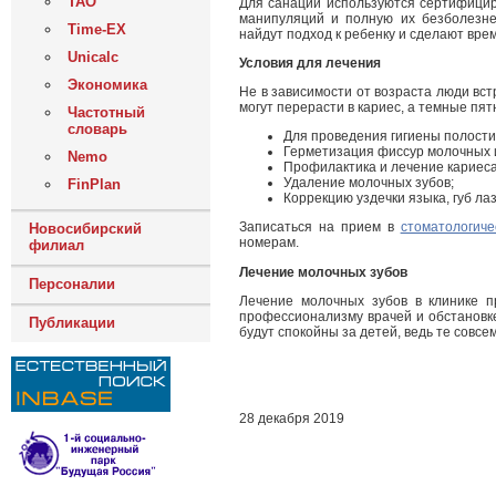
ТАО
Для санации используются сертифицир
манипуляций и полную их безболезне
Time-EX
найдут подход к ребенку и сделают вр
Unicalc
Условия для лечения
Экономика
Не в зависимости от возраста люди вст
могут перерасти в кариес, а темные пят
Частотный
словарь
Для проведения гигиены полости
Герметизация фиссур молочных и
Nemo
Профилактика и лечение кариеса
Удаление молочных зубов;
FinPlan
Коррекцию уздечки языка, губ ла
Записаться на прием в
стоматологиче
Новосибирский
номерам.
филиал
Лечение молочных зубов
Персоналии
Лечение молочных зубов в клинике п
профессионализму врачей и обстановке 
Публикации
будут спокойны за детей, ведь те совс
28 декабря 2019