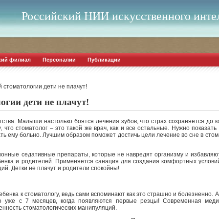
Российский НИИ искусственного инте
кий филиал
Персоналии
Публикации
й стоматологии дети не плачут!
огии дети не плачут!
тства. Малыши настолько боятся лечения зубов, что страх сохраняется до к
, что стоматолог – это такой же врач, как и все остальные.
Нужно показать 
ть ему больно. Лучшим образом поможет достичь цели лечение во сне в стом
ионные седативные препараты, которые не навредят организму и избавляю
бенка и родителей. Применяется санация для создания комфортных условий
й. Детки не плачут и родители спокойны!
бенка к стоматологу, ведь сами вспоминают как это страшно и болезненно. А
о уже с 7 месяцев, когда появляются первые резцы! Современная мед
енность стоматологических манипуляций.