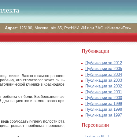
ллекта
Адрес
: 125190, Москва, а/я 85, РосНИИ ИИ или ЗАО «ИнтеллиТек»
Публикации
Публикации за 2012
Публикации за 2005
Публикации за 2004
онца жизни. Важно с самого раннего
Публикации за 2003
ребенку, что стоматолог хочет лишь
атологической клинике в Краснодаре
Публикации за 2002
Публикации за 2001
т ребенка от боли. Безболезненные
Публикации за 2000
 для пациентов и самого врача при
Публикации за 1999
Публикации за 1998
Публикации за 1997
 ведь соблюдать гигиену полости рта
Персоналии
ицина решает проблемы прошлого,
Гофман И. Д.