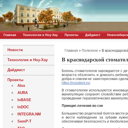
Главная
Технологии и Ноу-Хау
Проекты
Дайджест
Новосибирс
Новости
»
»
В краснодарско
Главная
Полезное
В краснодарской стоматол
Технологии и Ноу-Хау
Дайджест
Боязнь стоматологов зарождается с де
возраста объяснить и доказать ребенку
добра и совсем не заинтересован сдела
Проекты
https://rossdent.ru/
.
Alex
В стоматологии используются инновац
AURA
манипуляции сохранят спокойствие ре
проведении терапевтических манипуляци
InBASE
Принцип лечения во сне
InDOC
Большинство родителей боятся вести ре
INTEGRA.NM
и вести наблюдение за зубами нужн
SemP-T
обеспечивая безопасность и безболезн