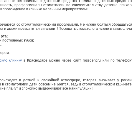
ованные нетоксичные седативные средства. Помимо седативных средств, 
нность, профессионалы-стоматологи по совместительству детские психол
емяпровождение в клинике желанным мероприятием!
речаются со стоматологическими проблемами. Не нужно бояться обращаться к
на и дырки превратятся в пульпит! Посещать стоматолога нужно в таких случа
 рта;
 постоянных зубов;
;
зером.
скую клинику
в Краснодаре можно через сайт rossdent.ru или по телефон
роисходит в уютной и спокойной атмосфере, которая вызывает у ребенк
в стоматологии дети совсем не боятся, ведь в стоматологическом кабинете 
ем не плачут и спокойно выдерживают все манипуляции!