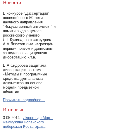
Новости
В конкурсе "Диссертации",
посвящённого 50-летию
научного направления
"Искусственный интеллект" и
памяти выдающегося
российского учёного
Л.Т.Кузина, наш сотрудник
А.А.Липатов был награждён
первым призом и дипломом
за недавно защищенную
диссертацию к.т.н.
Е.А.Сидорова защитила
диссертацию на тему
«Методы и программные
средства для анализа
документов на основе
модели предметной
области»
Прочитать подробнее...
Интервью
3.05.2014 -
Ллорет де Мар –
жемчужина испанского
побережья Коста Брава