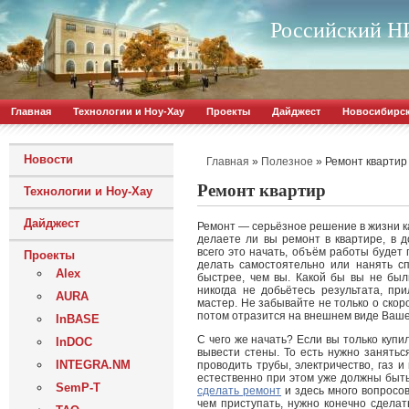
Российский НИ
Главная
Технологии и Ноу-Хау
Проекты
Дайджест
Новосибирс
Новости
»
»
Ремонт квартир
Главная
Полезное
Ремонт квартир
Технологии и Ноу-Хау
Дайджест
Ремонт — серьёзное решение в жизни каж
делаете ли вы ремонт в квартире, в 
всего это начать, объём работы будет 
Проекты
делать самостоятельно или нанять сп
Alex
быстрее, чем вы. Какой бы вы не был
никогда не добьётесь результата, пр
AURA
мастер. Не забывайте не только о скоро
потом отразится на внешнем виде Ваше
InBASE
С чего же начать? Если вы только купи
InDOC
вывести стены. То есть нужно занятьс
INTEGRA.NM
проводить трубы, электричество, газ и
естественно при этом уже должны быть
SemP-T
сделать ремонт
и здесь много вопросо
чем приступать, нужно конечно сделать