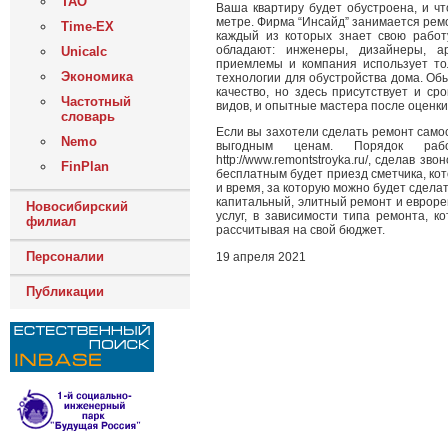
ТАО
Ваша квартиру будет обустроена, и чт
метре. Фирма “Инсайд” занимается ремо
Time-EX
каждый из которых знает свою работ
обладают: инженеры, дизайнеры, а
Unicalc
приемлемы и компания использует т
Экономика
технологии для обустройства дома. Обы
качество, но здесь присутствует и ср
Частотный
видов, и опытные мастера после оценки 
словарь
Если вы захотели сделать ремонт само
Nemo
выгодным ценам. Порядок ра
http://www.remontstroyka.ru/, сделав з
FinPlan
бесплатным будет приезд сметчика, ко
и время, за которую можно будет сделат
капитальный, элитный ремонт и евроре
Новосибирский
услуг, в зависимости типа ремонта, 
филиал
рассчитывая на свой бюджет.
Персоналии
19 апреля 2021
Публикации