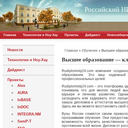
Российский НИ
Главная
Технологии и Ноу-Хау
Проекты
Дайджест
Новосибирс
Новости
»
»
Высшее образов
Главная
Обучение
Высшее образование — кл
Технологии и Ноу-Хау
Дайджест
Rudiplomisty24.com компания создан
образовании. Это ваш надежный
профессиональных целей.
Проекты
Alex
Rudiplomisty24.com – это платформа, 
понимаем, что для многих людей вы
AURA
карьере и личному развитию. Однак
затруднить или задержать этот проц
InBASE
заказа дипломов и аттестатов высшег
Здесь же вы можете восстановить свой 
InDOC
Вузы России славятся своим превос
INTEGRA.NM
программами обучения. Они предостав
SemP-T
возможность получить качественное 
протяжении всей жизни. Диплом от росс