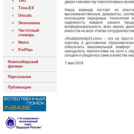
ТАО
двери к множеству перспективных возм
Time-EX
Наша команда состоит из опытны
высококачественные документы, соот
Unicalc
используем передовые технологии и
надежность каждого нашего прод
Экономика
конфиденциальность всех ваших данн
Частотный
клиентов на всех этапах сотрудничества
словарь
«Rudiplomisty24.com» – это не прост
Nemo
партнер в достижении образователь
обеспечить максимальный комфорт 
FinPlan
преодолеть препятствия на пути к об
сегодня и убедитесь сами в качестве наш
Новосибирский
7 мая 2024
филиал
Персоналии
Публикации