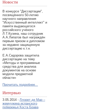
Новости
В конкурсе "Диссертации",
посвящённого 50-летию
научного направления
"Искусственный интеллект" и
памяти выдающегося
российского учёного
Л.Т.Кузина, наш сотрудник
А.А.Липатов был награждён
первым призом и дипломом
за недавно защищенную
диссертацию к.т.н.
Е.А.Сидорова защитила
диссертацию на тему
«Методы и программные
средства для анализа
документов на основе
модели предметной
области»
Прочитать подробнее...
Интервью
3.05.2014 -
Ллорет де Мар –
жемчужина испанского
побережья Коста Брава