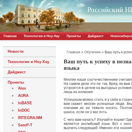
Российский НИ
Главная
Технологии и Ноу-Хау
Проекты
Дайджест
Новосибирс
Новости
»
»
Ваш путь к успе
Главная
Обучение
Ваш путь к успеху в позн
Технологии и Ноу-Хау
языка
Дайджест
Многие наши соотечественники считают
Проекты
На самом деле это не так. Вряд ли вам
устроится в целом на выгодных условиях
Alex
лишь их иллюзия.
AURA
Успешным можно стать и у себя в стран
InBASE
вам скажет многие успешные люди. Вед
плечами их не тяжело носить. Поэтом
InDOC
шанса, если он у вас есть.
INTEGRA.NM
С чего вам начать? Изучайте языки! Од
является английский язык. Вот с нег
SemP-T
выучить следующий. Именно эти знания 