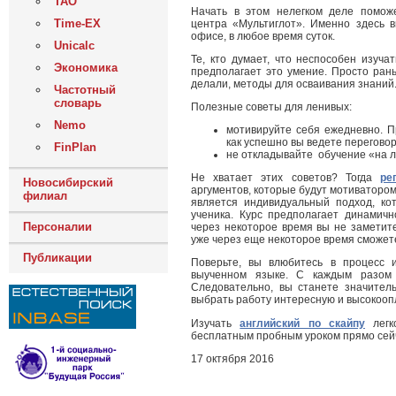
ТАО
Начать в этом нелегком деле помо
Time-EX
центра «Мультиглот». Именно здесь 
офисе, в любое время суток.
Unicalc
Те, кто думает, что неспособен изуча
Экономика
предполагает это умение. Просто ран
делали, методы для осваивания знаний
Частотный
словарь
Полезные советы для ленивых:
Nemo
мотивируйте себя ежедневно. Пр
как успешно вы ведете перегово
FinPlan
не откладывайте обучение «на л
Не хватает этих советов? Тогда
ре
Новосибирский
аргументов, которые будут мотиваторо
филиал
является индивидуальный подход, ко
ученика. Курс предполагает динамич
Персоналии
через некоторое время вы не заметите
уже через еще некоторое время сможет
Публикации
Поверьте, вы влюбитесь в процесс 
выученном языке. С каждым разом 
Следовательно, вы станете значител
выбрать работу интересную и высокоо
Изучать
английский по скайпу
легк
бесплатным пробным уроком прямо сей
17 октября 2016