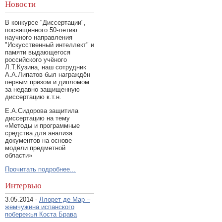
Новости
В конкурсе "Диссертации",
посвящённого 50-летию
научного направления
"Искусственный интеллект" и
памяти выдающегося
российского учёного
Л.Т.Кузина, наш сотрудник
А.А.Липатов был награждён
первым призом и дипломом
за недавно защищенную
диссертацию к.т.н.
Е.А.Сидорова защитила
диссертацию на тему
«Методы и программные
средства для анализа
документов на основе
модели предметной
области»
Прочитать подробнее...
Интервью
3.05.2014 -
Ллорет де Мар –
жемчужина испанского
побережья Коста Брава