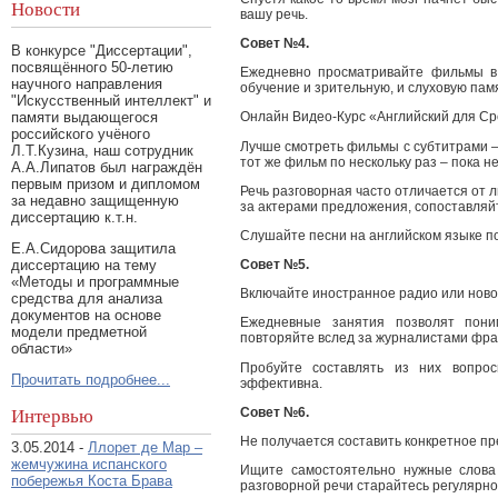
Новости
вашу речь.
Совет №4.
В конкурсе "Диссертации",
посвящённого 50-летию
Ежедневно просматривайте фильмы в 
научного направления
обучение и зрительную, и слуховую пам
"Искусственный интеллект" и
памяти выдающегося
Онлайн Видео-Курс «Английский для Ср
российского учёного
Лучше смотреть фильмы с субтитрами –
Л.Т.Кузина, наш сотрудник
тот же фильм по нескольку раз – пока 
А.А.Липатов был награждён
первым призом и дипломом
Речь разговорная часто отличается от 
за недавно защищенную
за актерами предложения, сопоставляйт
диссертацию к.т.н.
Слушайте песни на английском языке по
Е.А.Сидорова защитила
диссертацию на тему
Совет №5.
«Методы и программные
Включайте иностранное радио или ново
средства для анализа
документов на основе
Ежедневные занятия позволят пони
модели предметной
повторяйте вслед за журналистами фра
области»
Пробуйте составлять из них вопрос
Прочитать подробнее...
эффективна.
Совет №6.
Интервью
Не получается составить конкретное п
3.05.2014 -
Ллорет де Мар –
жемчужина испанского
Ищите самостоятельно нужные слова
побережья Коста Брава
разговорной речи старайтесь регулярно