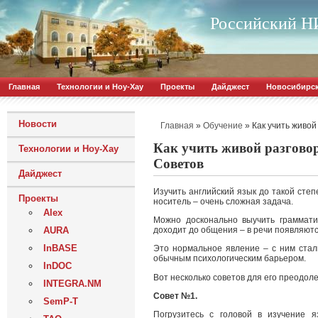
Российский НИ
Главная
Технологии и Ноу-Хау
Проекты
Дайджест
Новосибирс
Новости
»
»
Как учить живо
Главная
Обучение
Как учить живой разгов
Технологии и Ноу-Хау
Советов
Дайджест
Изучить английский язык до такой степ
Проекты
носитель – очень сложная задача.
Alex
Можно досконально выучить граммати
AURA
доходит до общения – в речи появляютс
InBASE
Это нормальное явление – с ним ста
обычным психологическим барьером.
InDOC
Вот несколько советов для его преодоле
INTEGRA.NM
Совет №1.
SemP-T
Погрузитесь с головой в изучение 