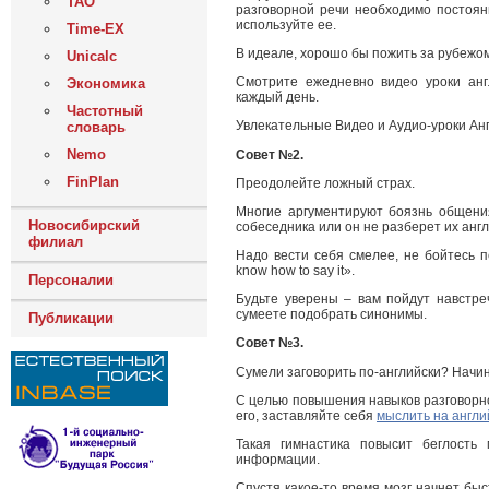
ТАО
разговорной речи необходимо постоян
используйте ее.
Time-EX
В идеале, хорошо бы пожить за рубежом
Unicalc
Смотрите ежедневно видео уроки анг
Экономика
каждый день.
Частотный
Увлекательные Видео и Аудио-уроки Ан
словарь
Nemo
Совет №2.
FinPlan
Преодолейте ложный страх.
Многие аргументируют боязнь общения
Новосибирский
собеседника или он не разберет их англ
филиал
Надо вести себя смелее, не бойтесь п
know how to say it».
Персоналии
Будьте уверены – вам пойдут навстре
сумеете подобрать синонимы.
Публикации
Совет №3.
Сумели заговорить по-английски? Начин
С целью повышения навыков разговорно
его, заставляйте себя
мыслить на англи
Такая гимнастика повысит беглость
информации.
Спустя какое-то время мозг начнет бы