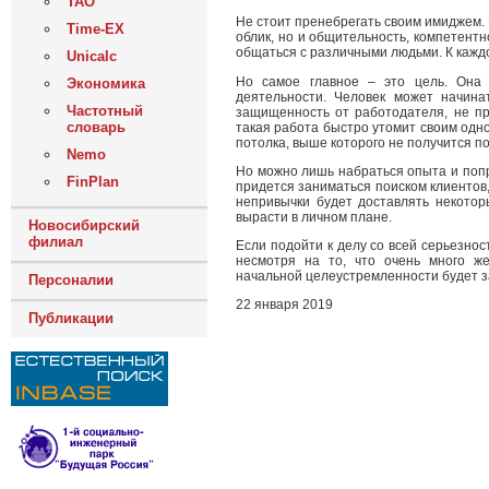
ТАО
Не стоит пренебрегать своим имиджем.
Time-EX
облик, но и общительность, компетент
общаться с различными людьми. К кажд
Unicalc
Но самое главное – это цель. Она 
Экономика
деятельности. Человек может начина
Частотный
защищенность от работодателя, не пр
словарь
такая работа быстро утомит своим одн
потолка, выше которого не получится п
Nemo
Но можно лишь набраться опыта и поп
FinPlan
придется заниматься поиском клиентов,
непривычки будет доставлять некотор
вырасти в личном плане.
Новосибирский
филиал
Если подойти к делу со всей серьезнос
несмотря на то, что очень много ж
начальной целеустремленности будет з
Персоналии
22 января 2019
Публикации