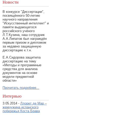
Новости
В конкурсе "Диссертации",
посвящённого 50-летию
научного направления
"Искусственный интеллект" и
памяти выдающегося
российского учёного
Л.Т.Кузина, наш сотрудник
А.А.Липатов был награждён
первым призом и дипломом
за недавно защищенную
диссертацию к.т.н.
Е.А.Сидорова защитила
диссертацию на тему
«Методы и программные
средства для анализа
документов на основе
модели предметной
области»
Прочитать подробнее...
Интервью
3.05.2014 -
Ллорет де Мар –
жемчужина испанского
побережья Коста Брава