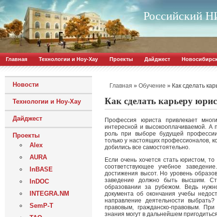
Российский НИ
Главная
Технологии и Ноу-Хау
Проекты
Дайджест
Новосибирс
Новости
»
»
Как сделать кар
Главная
Обучение
Как сделать карьеру юрис
Технологии и Ноу-Хау
Дайджест
Профессия юриста привлекает многи
интересной и высокооплачиваемой. А 
роль при выборе будущей профессии
Проекты
только у настоящих профессионалов, к
Alex
добились все самостоятельно.
AURA
Если очень хочется стать юристом, то
соответствующее учебное заведение
InBASE
достижения высот. Но уровень образов
заведение должно быть высшим. С
InDOC
образовании за рубежом. Ведь нужн
INTEGRA.NM
документа об окончания учебы недос
направление деятельности выбрать? 
SemP-T
правовым, гражданско-правовым. При
знания могут в дальнейшем пригодиться