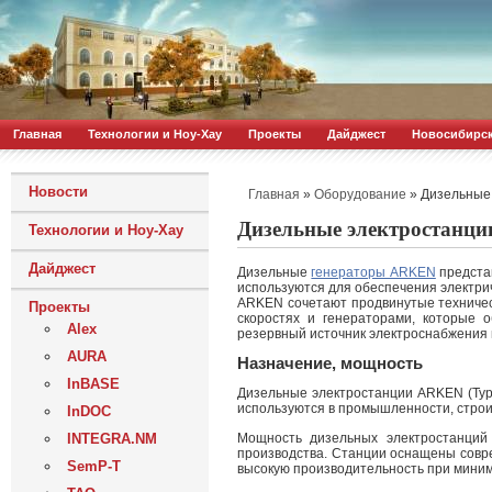
Главная
Технологии и Ноу-Хау
Проекты
Дайджест
Новосибирс
Новости
»
»
Дизельные
Главная
Оборудование
Дизельные электростанц
Технологии и Ноу-Хау
Дайджест
Дизельные
генераторы ARKEN
представ
используются для обеспечения электри
ARKEN сочетают продвинутые техничес
Проекты
скоростях и генераторами, которые 
Alex
резервный источник электроснабжения 
AURA
Назначение, мощность
InBASE
Дизельные электростанции ARKEN (Тур
используются в промышленности, строит
InDOC
Мощность дизельных электростанций
INTEGRA.NM
производства. Станции оснащены совр
SemP-T
высокую производительность при миним