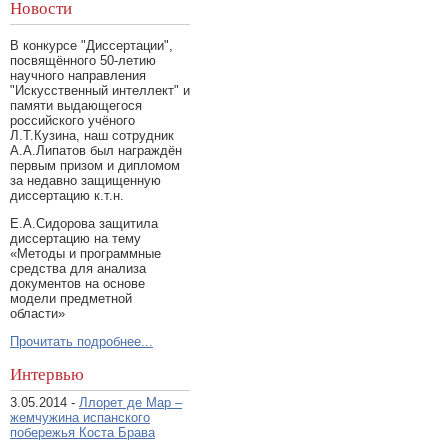
Новости
В конкурсе "Диссертации",
посвящённого 50-летию
научного направления
"Искусственный интеллект" и
памяти выдающегося
российского учёного
Л.Т.Кузина, наш сотрудник
А.А.Липатов был награждён
первым призом и дипломом
за недавно защищенную
диссертацию к.т.н.
Е.А.Сидорова защитила
диссертацию на тему
«Методы и программные
средства для анализа
документов на основе
модели предметной
области»
Прочитать подробнее...
Интервью
3.05.2014 -
Ллорет де Мар –
жемчужина испанского
побережья Коста Брава