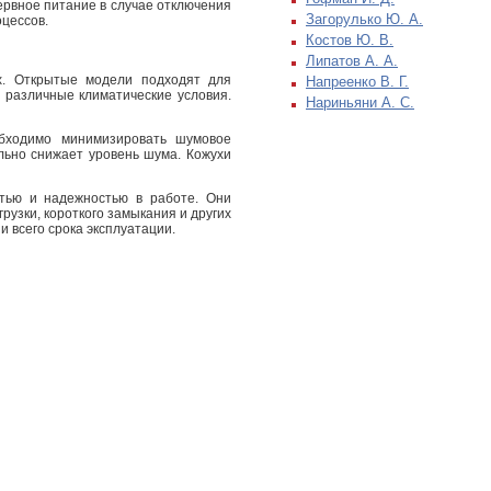
рвное питание в случае отключения
Загорулько Ю. А.
оцессов.
Костов Ю. В.
Липатов А. А.
х. Открытые модели подходят для
Напреенко В. Г.
 различные климатические условия.
Нариньяни А. С.
бходимо минимизировать шумовое
льно снижает уровень шума. Кожухи
тью и надежностью в работе. Они
узки, короткого замыкания и других
 всего срока эксплуатации.