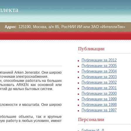
ллекта
Адрес
: 125190, Москва, а/я 85, РосНИИ ИИ или ЗАО «ИнтеллиТек»
Публикации
Публикации за 2012
Публикации за 2005
Публикации за 2004
анией Arken Jenerator. Они широко
Публикации за 2003
сточникам электроснабжения.
, способными работать на больших
Публикации за 2002
ользовать ARKEN как основной или
Публикации за 2001
ятий до малых бытовых систем.
Публикации за 2000
Публикации за 1999
Публикации за 1998
 сложности и масштаба. Они широко
Публикации за 1997
ебольшие объекты, так и крупные
Персоналии
ую работу в любых условиях, имеют
Гофман И. Д.