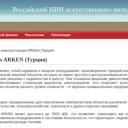
Российский НИИ искусственного инте
кий филиал
Персоналии
Публикации
 электростанции ARKEN (Турция)
ии ARKEN (Турция)
ляют собой надежное и мощное оборудование, произведенное турецкой комп
ческой энергией объектов, которые не имеют доступа к централизованным и
кие решения с надежностью в работе. Они оснащены мощными двигателями
обеспечивают стабильную выработку электроэнергии. Это позволяет исп
на объектах разного уровня сложности – от крупных промышленных предпри
ция) предназначены для обеспечения электричеством объектов различной
ельстве, сельском хозяйстве, транспорте и других отраслях экономики.
 ARKEN может достигать до 3500 кВА, что позволяет охватывать как н
еменным оборудованием и системами безопасности, что гарантирует надежн
альном расходе топлива.