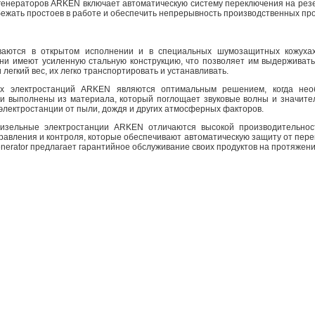
генераторов ARKEN включает автоматическую систему переключения на резе
бежать простоев в работе и обеспечить непрерывность производственных пр
иваются в открытом исполнении и в специальных шумозащитных кожуха
Они имеют усиленную стальную конструкцию, что позволяет им выдерживать
легкий вес, их легко транспортировать и устанавливать.
х электростанций ARKEN являются оптимальным решением, когда нео
и выполнены из материала, который поглощает звуковые волны и значите
лектростанции от пыли, дождя и других атмосферных факторов.
дизельные электростанции ARKEN отличаются высокой производительнос
вления и контроля, которые обеспечивают автоматическую защиту от перегр
nerator предлагает гарантийное обслуживание своих продуктов на протяжении