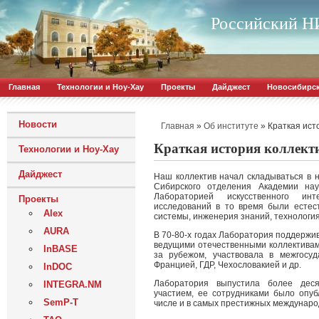
Российский НИ
Главная
Технологии и Ноу-Хау
Проекты
Дайджест
Новосибирс
Новости
»
»
Краткая ист
Главная
Об институте
Краткая история коллект
Технологии и Ноу-Хау
Дайджест
Наш коллектив начал складываться в н
Сибирского отделения Академии нау
Лабораторией искусственного ин
Проекты
исследований в то время были естес
Alex
системы, инженерия знаний, технологи
AURA
В 70-80-х годах Лаборатория поддержи
ведущими отечественными коллективами
InBASE
за рубежом, участвовала в межгосу
Францией, ГДР, Чехословакией и др.
InDOC
Лаборатория выпустила более деся
INTEGRA.NM
участием, ее сотрудниками было опуб
SemP-T
числе и в самых престижных междунаро