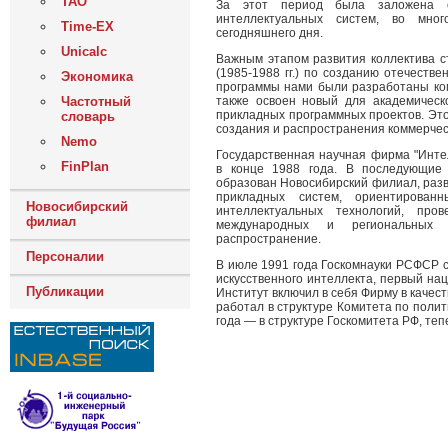
ТАО
За этот период была заложена о
интеллектуальных систем, во мн
Time-EX
сегодняшнего дня.
Unicalc
Важным этапом развития коллектива с
(1985-1988 гг.) по созданию отечеств
Экономика
программы нами были разработаны ком
также освоен новый для академическ
Частотный
прикладных программных проектов. Это
словарь
создания и распространения коммерчес
Nemo
Государственная научная фирма "Инте
FinPlan
в конце 1988 года. В последующие 
образован Новосибирский филиал, разв
прикладных систем, ориентирован
Новосибирский
интеллектуальных технологий, пр
филиал
международных и региональных 
распространение.
Персоналии
В июле 1991 года Госкомнауки РСФСР с
искусственного интеллекта, первый на
Публикации
Институт включил в себя Фирму в каче
работал в структуре Комитета по поли
года — в структуре Госкомитета РФ, те