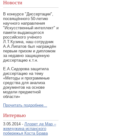
Новости
В конкурсе "Диссертации",
посвящённого 50-летию
научного направления
"Искусственный интеллект" и
памяти выдающегося
российского учёного
Л.Т.Кузина, наш сотрудник
А.А.Липатов был награждён
первым призом и дипломом
за недавно защищенную
диссертацию к.т.н.
Е.А.Сидорова защитила
диссертацию на тему
«Методы и программные
средства для анализа
документов на основе
модели предметной
области»
Прочитать подробнее...
Интервью
3.05.2014 -
Ллорет де Мар –
жемчужина испанского
побережья Коста Брава