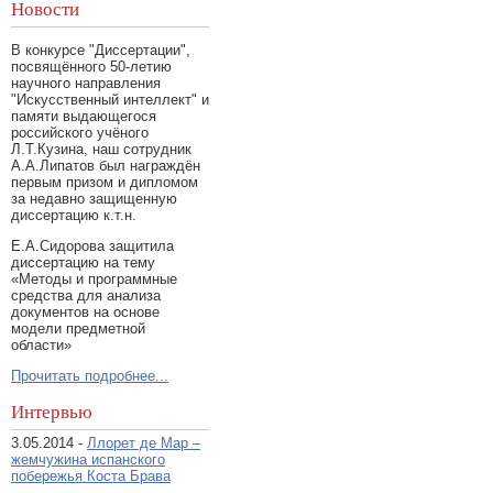
Новости
В конкурсе "Диссертации",
посвящённого 50-летию
научного направления
"Искусственный интеллект" и
памяти выдающегося
российского учёного
Л.Т.Кузина, наш сотрудник
А.А.Липатов был награждён
первым призом и дипломом
за недавно защищенную
диссертацию к.т.н.
Е.А.Сидорова защитила
диссертацию на тему
«Методы и программные
средства для анализа
документов на основе
модели предметной
области»
Прочитать подробнее...
Интервью
3.05.2014 -
Ллорет де Мар –
жемчужина испанского
побережья Коста Брава