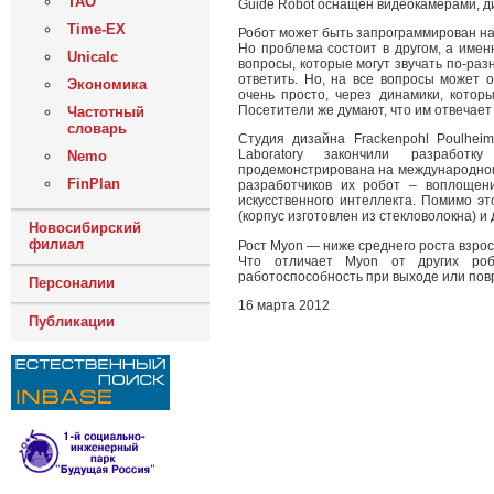
ТАО
Guide Robot оснащен видеокамерами, 
Time-EX
Робот может быть запрограммирован на
Но проблема состоит в другом, а имен
Unicalc
вопросы, которые могут звучать по-раз
ответить. Но, на все вопросы может о
Экономика
очень просто, через динамики, кото
Посетители же думают, что им отвечает 
Частотный
словарь
Студия дизайна Frackenpohl Poulheim
Laboratory закончили разработ
Nemo
продемонстрирована на международном
FinPlan
разработчиков их робот – воплощен
искусственного интеллекта. Помимо э
(корпус изготовлен из стекловолокна) и
Новосибирский
филиал
Рост Myon — ниже среднего роста взрос
Что отличает Myon от других роб
работоспособность при выходе или пов
Персоналии
16 марта 2012
Публикации