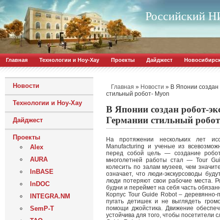
Российский НИ
Главная
Технологии и Ноу-Хау
Проекты
Дайджест
Новосибирс
Новости
»
»
В Японии создан 
Главная
Новости
стильный робот- Myon
Технологии и Ноу-Хау
В Японии создан робот-экс
Германии стильный робот
Дайджест
Проекты
На протяжении нескольких лет ис
Manufacturing и ученые из всевозмо
Alex
перед собой цель — создание робота
AURA
многолетней работы стал — Tour Gui
колесить по залам музеев, чем значит
InBASE
означает, что люди-экскурсоводы буду
люди потеряют свои рабочие места. Р
InDOC
будни и переймет на себя часть обязан
Корпус Tour Guide Robot – деревянно-п
INTEGRA.NM
пугать детишек и не выглядеть гром
SemP-T
помощи джойстика. Движение обеспечи
устойчива для того, чтобы посетители 