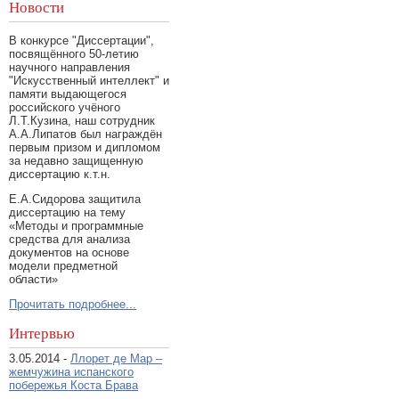
Новости
В конкурсе "Диссертации",
посвящённого 50-летию
научного направления
"Искусственный интеллект" и
памяти выдающегося
российского учёного
Л.Т.Кузина, наш сотрудник
А.А.Липатов был награждён
первым призом и дипломом
за недавно защищенную
диссертацию к.т.н.
Е.А.Сидорова защитила
диссертацию на тему
«Методы и программные
средства для анализа
документов на основе
модели предметной
области»
Прочитать подробнее...
Интервью
3.05.2014 -
Ллорет де Мар –
жемчужина испанского
побережья Коста Брава