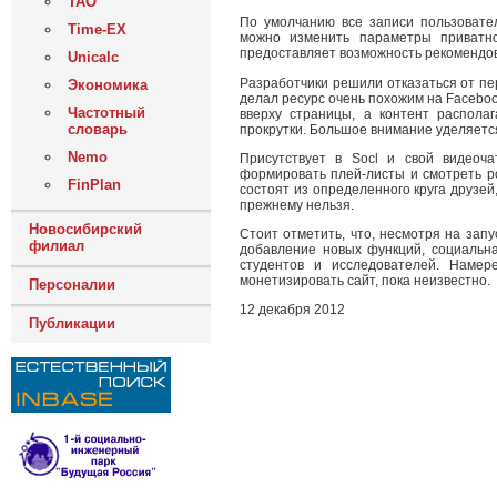
ТАО
По умолчанию все записи пользовател
Time-EX
можно изменить параметры приватно
предоставляет возможность рекомендова
Unicalc
Разработчики решили отказаться от пе
Экономика
делал ресурс очень похожим на Facebo
Частотный
вверху страницы, а контент распола
словарь
прокрутки. Большое внимание уделяется
Nemo
Присутствует в Socl и свой видеоча
формировать плей-листы и смотреть ро
FinPlan
состоят из определенного круга друзей,
прежнему нельзя.
Новосибирский
Стоит отметить, что, несмотря на зап
филиал
добавление новых функций, социальна
студентов и исследователей. Намер
монетизировать сайт, пока неизвестно.
Персоналии
12 декабря 2012
Публикации