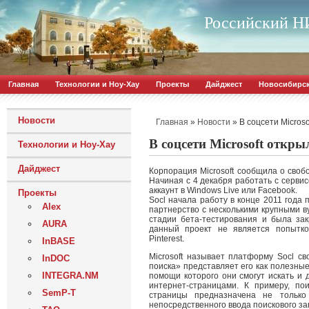
Российский НИ
Главная
Технологии и Ноу-Хау
Проекты
Дайджест
Новосибирс
Новости
»
»
В соцсети Micros
Главная
Новости
В соцсети Microsoft откры
Технологии и Ноу-Хау
Дайджест
Корпорация Microsoft сообщила о своб
Начиная с 4 декабря работать с серви
аккаунт в Windows Live или Facebook.
Проекты
Socl начала работу в конце 2011 года
Alex
партнерство с несколькими крупными 
стадии бета-тестирования и была зак
AURA
данный проект не является попытко
Pinterest.
InBASE
Microsoft называет платформу Socl с
InDOC
поиска» представляет его как полезные
INTEGRA.NM
помощи которого они смогут искать и
интернет-страницами. К примеру, по
SemP-T
страницы предназначена не только
непосредственного ввода поискового за