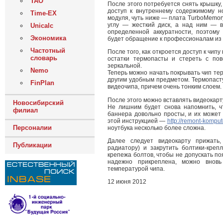
ТАО
После этого потребуется снять крышку,
доступ к внутреннему содержимому но
Time-EX
модуля, чуть ниже — плата TurboMemor
углу — жесткий диск, а над ним — 
Unicalc
определенной аккуратности, поэтом
Экономика
будет обращение к профессионалам из
Частотный
После того, как откроется доступ к чип
словарь
остатки термопасты и стереть с по
зеркальной.
Nemo
Теперь можно начать покрывать чип те
другим удобным предметом. Термопаст
FinPlan
видеочипа, причем очень тонким слоем.
После этого можно вставлять видеокарт
Новосибирский
Не лишним будет снова напомнить, ч
филиал
баннера довольно просты, и их может 
этой инструкцией —
http://remont-kompu
Персоналии
ноутбука несколько более сложна.
Далее следует видеокарту прижать
Публикации
радиатору) и закрутить болтики-креп
крепежа болтов, чтобы не допускать п
надежно прикреплена, можно вновь
температурой чипа.
12 июня 2012