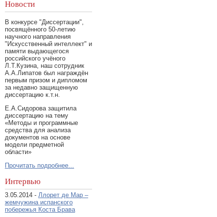
Новости
В конкурсе "Диссертации",
посвящённого 50-летию
научного направления
"Искусственный интеллект" и
памяти выдающегося
российского учёного
Л.Т.Кузина, наш сотрудник
А.А.Липатов был награждён
первым призом и дипломом
за недавно защищенную
диссертацию к.т.н.
Е.А.Сидорова защитила
диссертацию на тему
«Методы и программные
средства для анализа
документов на основе
модели предметной
области»
Прочитать подробнее...
Интервью
3.05.2014 -
Ллорет де Мар –
жемчужина испанского
побережья Коста Брава