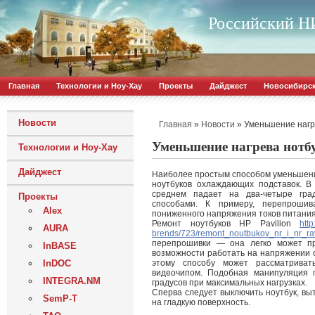
Российский НИ
Главная
Технологии и Ноу-Хау
Проекты
Дайджест
Новосибирс
Новости
»
»
Уменьшение нагр
Главная
Новости
Уменьшение нагрева нотб
Технологии и Ноу-Хау
Дайджест
Наиболее простым способом уменьшения
ноутбуков охлаждающих подставок. В
среднем падает на два-четыре гра
Проекты
способами. К примеру, перепроши
Alex
пониженного напряжения токов питания
Ремонт ноутбуков НР Рavilion
htt
AURA
brends/723/remont_noutbukov_nr_i_nr_rav
перепрошивки — она легко может пр
InBASE
возможности работать на напряжении 
InDOC
этому способу может рассматрива
видеочипом. Подобная манипуляция 
INTEGRA.NM
градусов при максимальных нагрузках.
Сперва следует выключить ноутбук, вы
SemP-T
на гладкую поверхность.