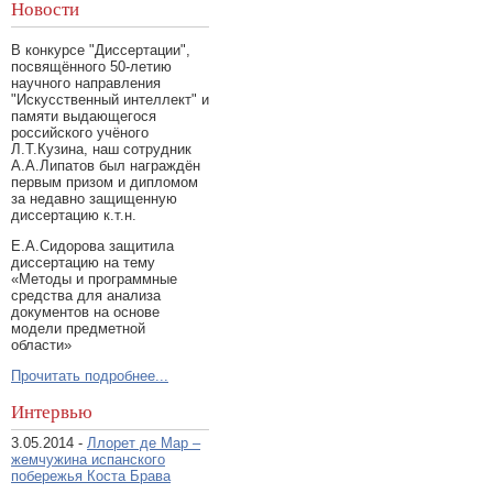
Новости
В конкурсе "Диссертации",
посвящённого 50-летию
научного направления
"Искусственный интеллект" и
памяти выдающегося
российского учёного
Л.Т.Кузина, наш сотрудник
А.А.Липатов был награждён
первым призом и дипломом
за недавно защищенную
диссертацию к.т.н.
Е.А.Сидорова защитила
диссертацию на тему
«Методы и программные
средства для анализа
документов на основе
модели предметной
области»
Прочитать подробнее...
Интервью
3.05.2014 -
Ллорет де Мар –
жемчужина испанского
побережья Коста Брава