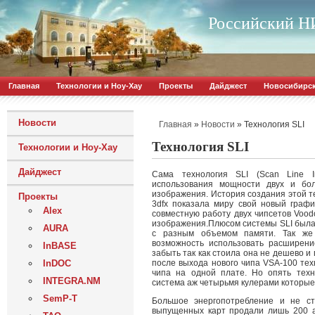
Российский НИ
Главная
Технологии и Ноу-Хау
Проекты
Дайджест
Новосибирс
Новости
»
»
Технология SLI
Главная
Новости
Технология SLI
Технологии и Ноу-Хау
Дайджест
Сама технология SLI (Scan Line I
использования мощности двух и бол
изображения. История создания этой те
Проекты
3dfx показала миру свой новый граф
Alex
совместную работу двух чипсетов Vood
изображения.
Плюсом системы SLI была
AURA
с разным объемом памяти. Так же
возможность использовать расширен
InBASE
забыть так как стоила она не дешево и 
InDOC
после выхода нового чипа VSA-100 тех
чипа на одной плате. Но опять техн
INTEGRA.NM
система аж четырьмя кулерами которые 
SemP-T
Большое энергопотребление и не ст
выпущенных карт продали лишь 200 а