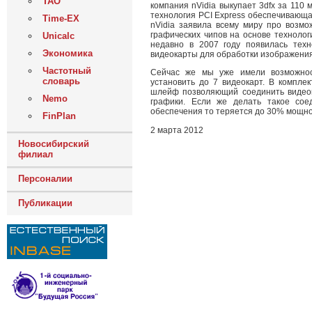
ТАО
компания nVidia выкупает 3dfx за 110 
технология PCI Express обеспечивающа
Time-EX
nVidia заявила всему миру про возмо
графических чипов на основе технологии
Unicalc
недавно в 2007 году появилась тех
Экономика
видеокарты для обработки изображения
Частотный
Сейчас же мы уже имели возможнос
словарь
установить до 7 видеокарт. В компле
шлейф позволяющий соединить видеок
Nemo
графики. Если же делать такое сое
обеспечения то теряется до 30% мощно
FinPlan
2 марта 2012
Новосибирский
филиал
Персоналии
Публикации