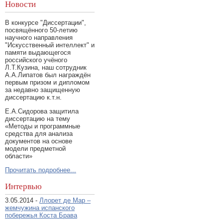
Новости
В конкурсе "Диссертации",
посвящённого 50-летию
научного направления
"Искусственный интеллект" и
памяти выдающегося
российского учёного
Л.Т.Кузина, наш сотрудник
А.А.Липатов был награждён
первым призом и дипломом
за недавно защищенную
диссертацию к.т.н.
Е.А.Сидорова защитила
диссертацию на тему
«Методы и программные
средства для анализа
документов на основе
модели предметной
области»
Прочитать подробнее...
Интервью
3.05.2014 -
Ллорет де Мар –
жемчужина испанского
побережья Коста Брава