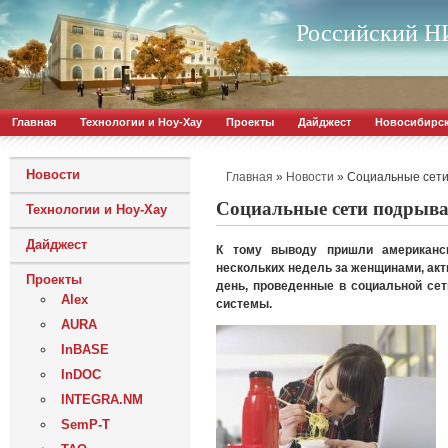
Российский НИ
Главная
Технологии и Ноу-Хау
Проекты
Дайджест
Новосибирс
Новости
»
»
Социальные сети
Главная
Новости
Социальные сети подрыва
Технологии и Ноу-Хау
Дайджест
К тому выводу пришли американс
нескольких недель за женщинами, акт
Проекты
день, проведенные в социальной се
Alex
системы.
AURA
InBASE
InDOC
INTEGRA.NM
SemP-T