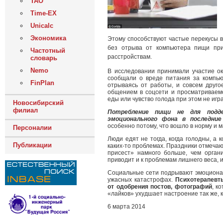
ТАО
Time-EX
Unicalc
Экономика
Этому способствуют частые перекусы в
без отрыва от компьютера пищи при
Частотный
расстройствам.
словарь
Nemo
В исследовании принимали участие ок
сообщали о вреде питания за компьют
FinPlan
отрываясь от работы, и совсем друго
общением в соцсети и просматриваем
еды или чувство голода при этом не игр
Новосибирский
филиал
Потребление пищи не для подде
эмоционального фона в последни
особенно потому, что вошло в норму и 
Персоналии
Люди едят не тогда, когда голодны, а 
Публикации
каких-то проблемах. Праздники отмеча
присест» намного больше, чем орган
приводит и к проблемам лишнего веса, 
Социальные сети подрывают эмоционал
ужасных катастрофах.
Психотерапевт
от одобрения постов, фотографий
, к
«лайков» ухудшает настроение так же, 
6 марта 2014