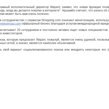
лавный исполнительный директор Wajam) заявил, что новая функция позв
гда, когда вы делаете покупки в интернете”. Аршамбо считает, что узнать о
упки может быть вам очень полезно.
ии сотрудничество с сервисом Shopping.com означает монетизацию, использу
mpiogroup.com
оффшорный бизнес благодаря услугам международной юридич
считывает 20 сотрудников и постоянно активно ищет новых специалистов. 
их инвеститоров.
ска, которую предлагает Wajam, пожалуй, является очень удачной, поскол
ных сетей, а значит, является наиболее объективной.
ть свой вариант социализированного поиска или внедрить некоторые его