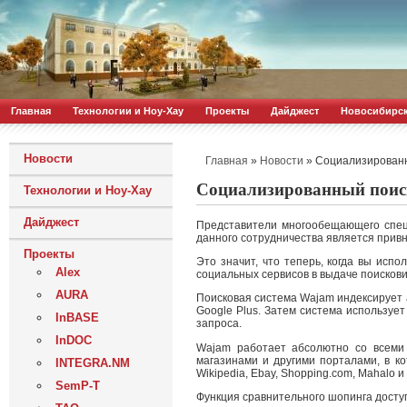
Главная
Технологии и Ноу-Хау
Проекты
Дайджест
Новосибирс
Новости
»
»
Социализированн
Главная
Новости
Социализированный поиск
Технологии и Ноу-Хау
Дайджест
Представители многообещающего спец
данного сотрудничества является привн
Проекты
Это значит, что теперь, когда вы исп
Alex
социальных сервисов в выдаче поискови
AURA
Поисковая система Wajam индексирует а
Google Plus. Затем система используе
InBASE
запроса.
InDOC
Wajam работает абсолютно со всеми и
магазинами и другими порталами, в кото
INTEGRA.NM
Wikipedia, Ebay, Shopping.com, Mahalo и
SemP-T
Функция сравнительного шопинга досту