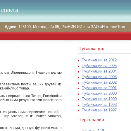
ллекта
Адрес
: 125190, Москва, а/я 85, РосНИИ ИИ или ЗАО «ИнтеллиТек»
Публикации
Публикации за 2012
Публикации за 2005
Публикации за 2004
алом Shopping.com. Главной целью
Публикации за 2003
Публикации за 2002
релевантные посты ваших друзей из
Публикации за 2001
какой-либо товар.
Публикации за 2000
х сервисов, как Twitter, Facebook и
Публикации за 1999
 обычными результатами поискового
Публикации за 1998
Публикации за 1997
и социальными сервисами, онлайн-
Trip Advisor, IMDB, Twitter, Amazon,
Персоналии
ашем желании, данную функцию можно
Гофман И. Д.