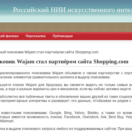
Российский НИИ искусственного инте
кий филиал
Персоналии
Публикации
ый поисковик Wajam стал партнёром сайта Shopping.com
овик Wajam стал партнёром сайта Shopping.com
иализированного поисковика Wajam объявили о своем партнерстве с порт
есение элементов сравнительного шопинга в выдачу поисковика.
ользуете плагин Wajam для браузера, вы сможете видеть не только самые 
ка, а еще и разные варианты цен и магазинов, если вы сейчас активно ищете 
бсолютно все публичные твиты и обновления ваших друзей из таких социальны
т проприетарные алгоритмы и ранжирует эти данные, отображая их рядом с
звестными поисковиками: Google, Bing, Yahoo, Blekko, а также со всем
рых имеется возможность поиска: Facebook, Overstock, Ask, Best Buy, Yelp, 
 Walmart.
пна в выдаче поискового запроса любого из поддерживаемых сайтов. При в