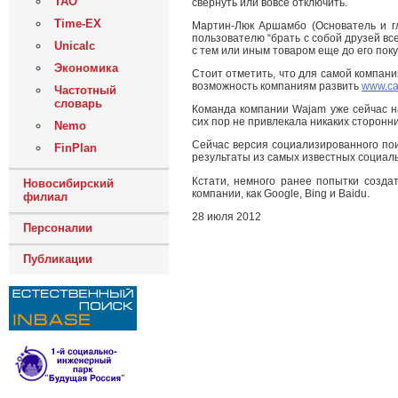
ТАО
свернуть или вовсе отключить.
Time-EX
Мартин-Люк Аршамбо (Основатель и г
пользователю “брать с собой друзей все
Unicalc
с тем или иным товаром еще до его пок
Экономика
Стоит отметить, что для самой компан
возможность компаниям развить
www.ca
Частотный
словарь
Команда компании Wajam уже сейчас на
сих пор не привлекала никаких сторонн
Nemo
Сейчас версия социализированного пои
FinPlan
результаты из самых известных социаль
Кстати, немного ранее попытки созда
Новосибирский
компании, как Google, Bing и Baidu.
филиал
28 июля 2012
Персоналии
Публикации