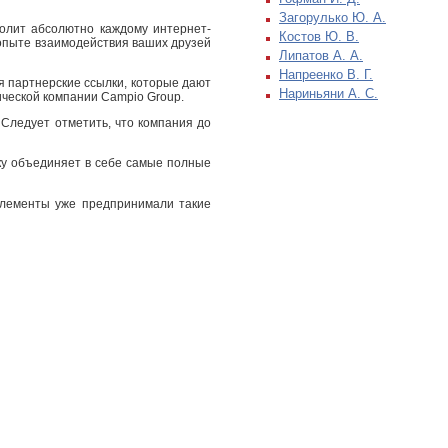
Загорулько Ю. А.
олит абсолютно каждому интернет-
Костов Ю. В.
б опыте взаимодействия ваших друзей
Липатов А. А.
Напреенко В. Г.
я партнерские ссылки, которые дают
Нариньяни А. С.
еской компании Campio Group.
Следует отметить, что компания до
ьку объединяет в себе самые полные
 элементы уже предпринимали такие