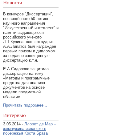
Новости
В конкурсе "Диссертации",
посвящённого 50-летию
научного направления
"Искусственный интеллект" и
памяти выдающегося
российского учёного
Л.Т.Кузина, наш сотрудник
А.А.Липатов был награждён
первым призом и дипломом
за недавно защищенную
диссертацию к.т.н.
Е.А.Сидорова защитила
диссертацию на тему
«Методы и программные
средства для анализа
документов на основе
модели предметной
области»
Прочитать подробнее...
Интервью
3.05.2014 -
Ллорет де Мар –
жемчужина испанского
побережья Коста Брава