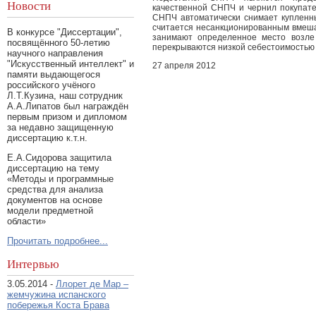
Новости
качественной СНПЧ и чернил покупате
СНПЧ автоматически снимает купленны
считается несанкционированным вмешат
В конкурсе "Диссертации",
занимают определенное место возле 
посвящённого 50-летию
перекрываются низкой себестоимостью 
научного направления
"Искусственный интеллект" и
27 апреля 2012
памяти выдающегося
российского учёного
Л.Т.Кузина, наш сотрудник
А.А.Липатов был награждён
первым призом и дипломом
за недавно защищенную
диссертацию к.т.н.
Е.А.Сидорова защитила
диссертацию на тему
«Методы и программные
средства для анализа
документов на основе
модели предметной
области»
Прочитать подробнее...
Интервью
3.05.2014 -
Ллорет де Мар –
жемчужина испанского
побережья Коста Брава