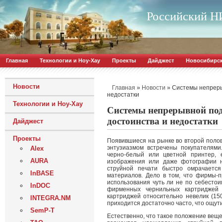
Российский НИ
Главная
Технологии и Ноу-Хау
Проекты
Дайджест
Новосибирс
Новости
»
»
Системы непреры
Главная
Новости
недостатки
Технологии и Ноу-Хау
Системы непрерывной под
достоинства и недостатки
Дайджест
Проекты
Появившиеся на рынке во второй полов
энтузиазмом встречены покупателями
Alex
черно-белый или цветной принтер, 
AURA
изображения или даже фотографии н
струйной печати быстро омрачается
InBASE
материалов. Дело в том, что фирмы-
использования чуть ли не по себестои
InDOC
фирменных чернильных картриджей 
картриджей относительно невелик (15
INTEGRA.NM
приходится достаточно часто, что ощут
SemP-T
Естественно, что такое положение веще