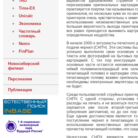
ТАО
вариантов удешевления струйной 
перезаправки оригинальных картридж
Time-EX
практикуется покупка так называемых 
оригиналов, но несколько хуже их по к
Unicalc
принтеров очень чувствительны к химич
использовании низкокачественных ал
Экономика
большая вероятность выхода принтера 
все равно приходится вынимать картр
Частотный
определенные неудобства.
словарь
В начале 2000-х энтузиасты печатного
Nemo
подачи чернил (СНПЧ). Эти системы бы
FinPlan
успешно выполняли свою основную з
текста или фотографий на бытовых пр
картриджей. С тех пор конструкция
Новосибирский
основные части остаются неизменными
филиал
гибкий поливинилхлоридный или сил
печатающей головке) и картриджи спец
печатающую головку взамен оригинал
Персоналии
необходимы электронные эмуляторы ор
не будет.
Публикации
Среди пользователей струйных принтер
СНПЧ. С одной стороны, установка т
расходы на печать и не возиться пос
окупаются уже после второй-треть
(обнуления авточипов), но до сих по
Еще одним достоинством является то
поступление чернил в печатающую г
использовании качественных авточ
прочистку печатающей головки, что сущ
Недостатки СНПЧ являются продо