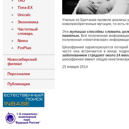
ТАО
Time-EX
Unicalc
Ученые из Британии провели анализы у
Экономика
новоприобретенные мутации, то есть ге
Частотный
Эти
мутации способны сломать целый
словарь
памятью.
Вся полученная информация
полученная «генетическая» информаци
Nemo
Шизофрения характеризуется потерей 
FinPlan
часто она встречается в конце подр
заболеванием страдают около 24 мил
шизофрения имеют общую генетическую
Новосибирский
филиал
25 января 2014
Персоналии
Публикации