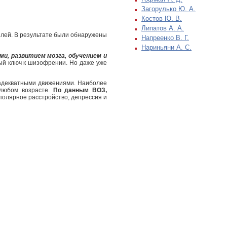
Загорулько Ю. А.
Костов Ю. В.
Липатов А. А.
елей. В результате были обнаружены
Напреенко В. Г.
Нариньяни А. С.
и, развитием мозга, обучением и
ый ключ к шизофрении. Но даже уже
адекватными движениями. Наиболее
 любом возрасте.
По данным ВОЗ,
иполярное расстройство, депрессия и