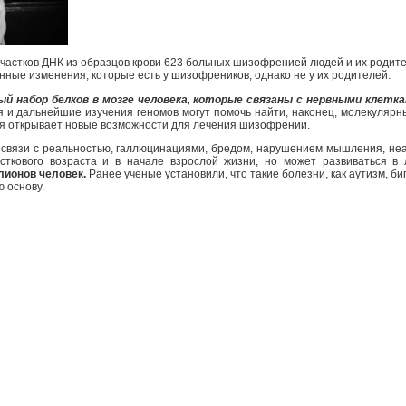
частков ДНК из образцов крови 623 больных шизофренией людей и их родит
нные изменения, которые есть у шизофреников, однако не у их родителей.
 набор белков в мозге человека, которые связаны с нервными клеткам
 и дальнейшие изучения геномов могут помочь найти, наконец, молекулярн
я открывает новые возможности для лечения шизофрении.
связи с реальностью, галлюцинациями, бредом, нарушением мышления, не
осткового возраста и в начале взрослой жизни, но может развиваться в
лионов человек.
Ранее ученые установили, что такие болезни, как аутизм, б
 основу.