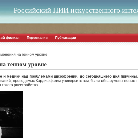
Российский НИИ искусственного инте
кий филиал
Персоналии
Публикации
менения на генном уровне
на генном уровне
е и медики над проблемами шизофрении, до сегодняшнего дня причины,
ований, проводимых Кардиффским университетом, были обнаружены новые ге
 такого расстройства.