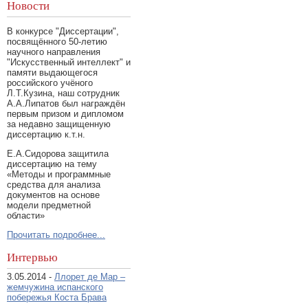
Новости
В конкурсе "Диссертации",
посвящённого 50-летию
научного направления
"Искусственный интеллект" и
памяти выдающегося
российского учёного
Л.Т.Кузина, наш сотрудник
А.А.Липатов был награждён
первым призом и дипломом
за недавно защищенную
диссертацию к.т.н.
Е.А.Сидорова защитила
диссертацию на тему
«Методы и программные
средства для анализа
документов на основе
модели предметной
области»
Прочитать подробнее...
Интервью
3.05.2014 -
Ллорет де Мар –
жемчужина испанского
побережья Коста Брава