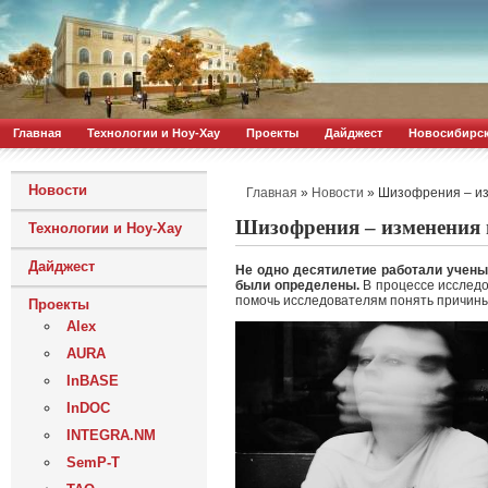
Главная
Технологии и Ноу-Хау
Проекты
Дайджест
Новосибирс
Новости
»
»
Шизофрения – из
Главная
Новости
Шизофрения – изменения 
Технологии и Ноу-Хау
Дайджест
Не одно десятилетие работали учены
были определены.
В процессе исслед
помочь исследователям понять причины
Проекты
Alex
AURA
InBASE
InDOC
INTEGRA.NM
SemP-T