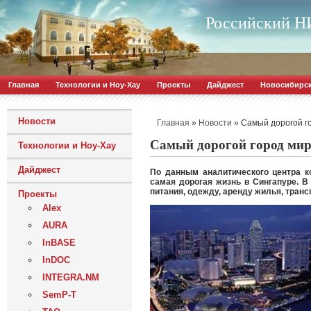
Российский НИ
Главная
Технологии и Ноу-Хау
Проекты
Дайджест
Новосибирс
Новости
»
»
Самый дорогой г
Главная
Новости
Самый дорогой город мир
Технологии и Ноу-Хау
Дайджест
По данным аналитического центра к
самая дорогая жизнь в Сингапуре. 
питания, одежду, аренду жилья, транс
Проекты
Alex
AURA
InBASE
InDOC
INTEGRA.NM
SemP-T