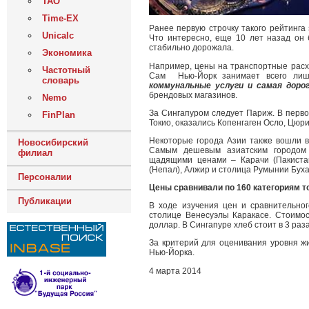
ТАО
Time-EX
Ранее первую строчку такого рейтинга 
Unicalc
Что интересно, еще 10 лет назад он б
стабильно дорожала.
Экономика
Например, цены на транспортные расхо
Частотный
Сам Нью-Йорк занимает всего лиш
словарь
коммунальные услуги и самая доро
брендовых магазинов.
Nemo
За Сингапуром следует Париж. В перво
FinPlan
Токио, оказались Копенгаген Осло, Цюр
Некоторые города Азии также вошли в 
Новосибирский
Самым дешевым азиатским городом 
филиал
щадящими ценами – Карачи (Пакистан
(Непал), Алжир и столица Румынии Буха
Персоналии
Цены сравнивали по 160 категориям т
Публикации
В ходе изучения цен и сравнительно
столице Венесуэлы Каракасе. Стоимос
доллар. В Сингапуре хлеб стоит в 3 раз
За критерий для оценивания уровня 
Нью-Йорка.
4 марта 2014