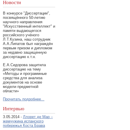
Новости
В конкурсе "Диссертации",
посвящённого 50-летию
научного направления
"Искусственный интеллект" и
памяти выдающегося
российского учёного
Л.Т.Кузина, наш сотрудник
А.А.Липатов был награждён
первым призом и дипломом
за недавно защищенную
диссертацию к.т.н.
Е.А.Сидорова защитила
диссертацию на тему
«Методы и программные
средства для анализа
документов на основе
модели предметной
области»
Прочитать подробнее...
Интервью
3.05.2014 -
Ллорет де Мар –
жемчужина испанского
побережья Коста Брава