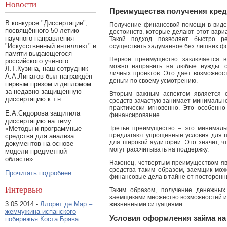
Новости
Преимущества получения кре
В конкурсе "Диссертации",
Получение финансовой помощи в виде
посвящённого 50-летию
достоинств, которые делают этот вари
научного направления
Такой подход позволяет быстро р
"Искусственный интеллект" и
осуществить задуманное без лишних ф
памяти выдающегося
Первое преимущество заключается в
российского учёного
можно направить на любые нужды: о
Л.Т.Кузина, наш сотрудник
личных проектов. Это дает возможност
А.А.Липатов был награждён
деньги по своему усмотрению.
первым призом и дипломом
за недавно защищенную
Вторым важным аспектом является с
диссертацию к.т.н.
средств зачастую занимает минимально
практически мгновенно. Это особенно 
Е.А.Сидорова защитила
финансирование.
диссертацию на тему
«Методы и программные
Третье преимущество – это минималь
предлагают упрощенные условия для п
средства для анализа
для широкой аудитории. Это значит, ч
документов на основе
могут рассчитывать на поддержку.
модели предметной
области»
Наконец, четвертым преимуществом яв
средства таким образом, заемщик мож
Прочитать подробнее...
финансовые дела в тайне от посторонни
Интервью
Таким образом, получение денежных
заемщиками множество возможностей и
3.05.2014 -
Ллорет де Мар –
жизненными ситуациями.
жемчужина испанского
Условия оформления займа на 
побережья Коста Брава