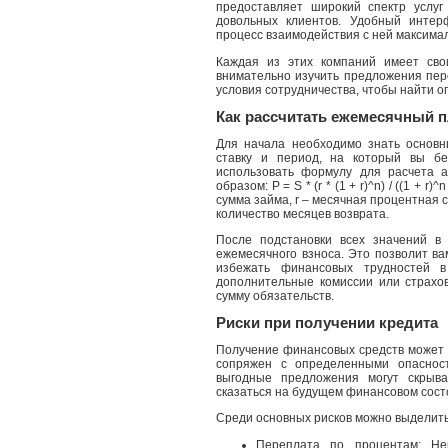
предоставляет широкий спектр услу
довольных клиентов. Удобный интер
процесс взаимодействия с ней максима
Каждая из этих компаний имеет сво
внимательно изучить предложения пере
условия сотрудничества, чтобы найти 
Как рассчитать ежемесячный 
Для начала необходимо знать основ
ставку и период, на который вы бе
использовать формулу для расчета 
образом: P = S * (r * (1 + r)^n) / ((1 + 
сумма займа, r – месячная процентная с
количество месяцев возврата.
После подстановки всех значений в
ежемесячного взноса. Это позволит в
избежать финансовых трудностей в
дополнительные комиссии или страхов
сумму обязательств.
Риски при получении кредита
Получение финансовых средств может с
сопряжен с определенными опасност
выгодные предложения могут скрыва
сказаться на будущем финансовом сост
Среди основных рисков можно выделит
Переплата по процентам: Не