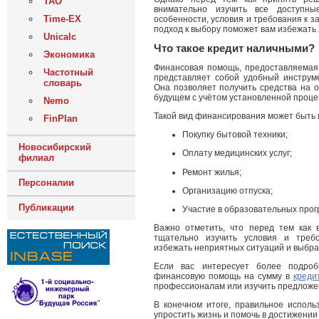
ТАО
внимательно изучить все доступн
Time-EX
особенности, условия и требования к 
подход к выбору поможет вам избежать
Unicalc
Что такое кредит наличными?
Экономика
Финансовая помощь, предоставляемая
Частотный
представляет собой удобный инструм
словарь
Она позволяет получить средства на о
будущем с учётом установленной проце
Nemo
Такой вид финансирования может быть 
FinPlan
Покупку бытовой техники;
Новосибирский
Оплату медицинских услуг;
филиал
Ремонт жилья;
Персоналии
Организацию отпуска;
Публикации
Участие в образовательных прог
Важно отметить, что перед тем как 
тщательно изучить условия и треб
избежать неприятных ситуаций и выбра
Если вас интересует более подро
финансовую помощь на сумму в
креди
профессионалам или изучить предложе
В конечном итоге, правильное исполь
упростить жизнь и помочь в достижении