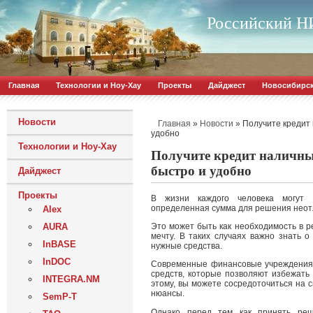
Российский НИ
Главная
Технологии и Ноу-Хау
Проекты
Дайджест
Новосибирс
Новости
»
»
Получите кредит
Главная
Новости
удобно
Технологии и Ноу-Хау
Получите кредит наличны
быстро и удобно
Дайджест
Проекты
В жизни каждого человека могут в
определенная сумма для решения неот
Alex
AURA
Это может быть как необходимость в р
мечту. В таких случаях важно знать о
InBASE
нужные средства.
InDOC
Современные финансовые учреждения
средств, которые позволяют избежать
INTEGRA.NM
этому, вы можете сосредоточиться на 
нюансы.
SemP-T
Однако перед тем как принять реш