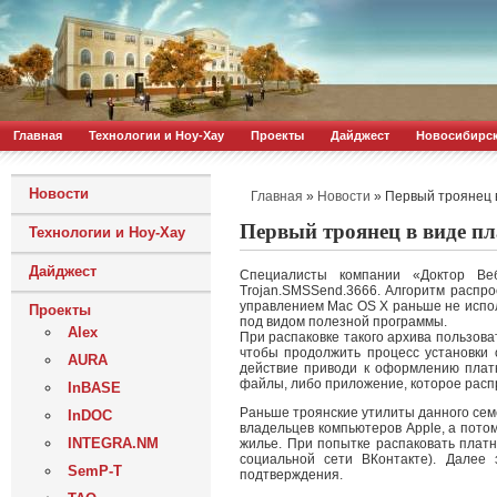
Главная
Технологии и Ноу-Хау
Проекты
Дайджест
Новосибирс
Новости
»
»
Первый троянец в
Главная
Новости
Первый троянец в виде п
Технологии и Ноу-Хау
Дайджест
Специалисты компании «Доктор В
Trojan.SMSSend.3666. Алгоритм распр
управлением Mac OS X раньше не испол
Проекты
под видом полезной программы.
Alex
При распаковке такого архива пользов
чтобы продолжить процесс установки 
AURA
действие приводи к оформлению платн
файлы, либо приложение, которое расп
InBASE
Раньше троянские утилиты данного сем
InDOC
владельцев компьютеров Apple, а пото
INTEGRA.NM
жилье. При попытке распаковать плат
социальной сети ВКонтакте). Далее
SemP-T
подтверждения.