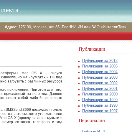
ллекта
Адрес
: 125190, Москва, а/я 85, РосНИИ ИИ или ЗАО «ИнтеллиТек»
Публикации
Публикации за 2012
Публикации за 2005
Публикации за 2004
 платформы Mac OS X – вируса
Публикации за 2003
Windows, но на ноутбуках и ПК под
но загрузить с различных ресурсов
Публикации за 2002
Публикации за 2001
ого приложения. При этом для того,
ти присланный на него код. Данное
Публикации за 2000
дставляет собой либо бесполезные
Публикации за 1999
Публикации за 1998
ojan.SMSSend.3666 досаждает только
Публикации за 1997
чества, зато сможете утеплить свое
 Mac OS X (прослушивание музыки в
Персоналии
у номер сотового телефона и код
Гофман И. Д.