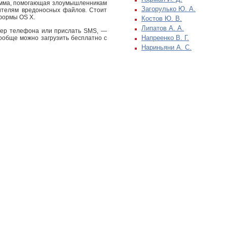
рамма, помогающая злоумышленникам
Загорулько Ю. А.
ителям вредоносных файлов. Стоит
формы OS X.
Костов Ю. В.
Липатов А. А.
мер телефона или прислать SMS, —
Напреенко В. Г.
ообще можно загрузить бесплатно с
Нариньяни А. С.