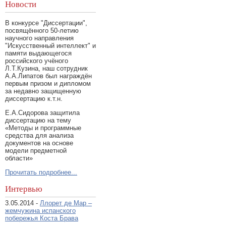
Новости
В конкурсе "Диссертации",
посвящённого 50-летию
научного направления
"Искусственный интеллект" и
памяти выдающегося
российского учёного
Л.Т.Кузина, наш сотрудник
А.А.Липатов был награждён
первым призом и дипломом
за недавно защищенную
диссертацию к.т.н.
Е.А.Сидорова защитила
диссертацию на тему
«Методы и программные
средства для анализа
документов на основе
модели предметной
области»
Прочитать подробнее...
Интервью
3.05.2014 -
Ллорет де Мар –
жемчужина испанского
побережья Коста Брава