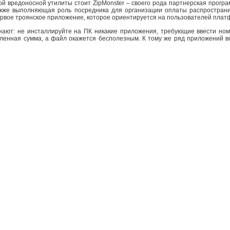
ой вредоносной утилиты стоит ZipMonster – своего рода партнерская прог
также выполняющая роль посредника для организации оплаты распростран
первое троянское приложение, которое ориентируется на пользователей плат
нают: не инсталлируйте на ПК никакие приложения, требующие ввести но
еленная сумма, а файл окажется бесполезным. К тому же ряд приложений в