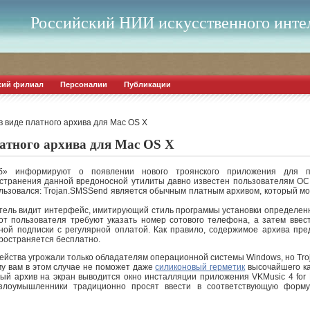
Российский НИИ искусственного инте
кий филиал
Персоналии
Публикации
 виде платного архива для Mac OS X
латного архива для Mac OS X
еб» информируют о появлении нового троянского приложения для
остранения данной вредоносной утилиты давно известен пользователям ОС 
ьзовался: Trojan.SMSSend является обычным платным архивом, который мож
атель видит интерфейс, имитирующий стиль программы установки определенн
от пользователя требуют указать номер сотового телефона, а затем ввес
ой подписки с регулярной оплатой. Как правило, содержимое архива пре
ространяется бесплатно.
ейства угрожали только обладателям операционной системы Windows, но Tr
му вам в этом случае не поможет даже
силиконовый герметик
высочайшего ка
ный архив на экран выводится окно инсталляции приложения VKMusic 4 for
 злоумышленники традиционно просят ввести в соответствующую форм