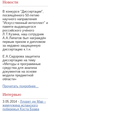
Новости
В конкурсе "Диссертации",
посвящённого 50-летию
научного направления
"Искусственный интеллект" и
памяти выдающегося
российского учёного
Л.Т.Кузина, наш сотрудник
А.А.Липатов был награждён
первым призом и дипломом
за недавно защищенную
диссертацию к.т.н.
Е.А.Сидорова защитила
диссертацию на тему
«Методы и программные
средства для анализа
документов на основе
модели предметной
области»
Прочитать подробнее...
Интервью
3.05.2014 -
Ллорет де Мар –
жемчужина испанского
побережья Коста Брава