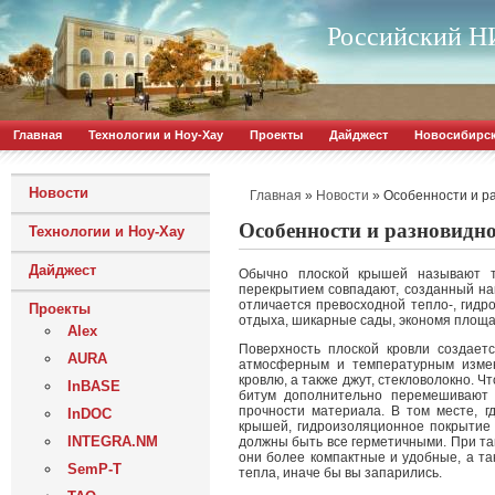
Российский НИ
Главная
Технологии и Ноу-Хау
Проекты
Дайджест
Новосибирс
Новости
»
»
Особенности и р
Главная
Новости
Особенности и разновидн
Технологии и Ноу-Хау
Дайджест
Обычно плоской крышей называют ту
перекрытием совпадают, созданный нак
отличается превосходной тепло-, гидр
Проекты
отдыха, шикарные сады, экономя площа
Alex
Поверхность плоской кровли создаетс
AURA
атмосферным и температурным изме
кровлю, а также джут, стекловолокно. 
InBASE
битум дополнительно перемешивают 
прочности материала. В том месте, г
InDOC
крышей, гидроизоляционное покрытие 
INTEGRA.NM
должны быть все герметичными. При т
они более компактные и удобные, а та
SemP-T
тепла, иначе бы вы запарились.