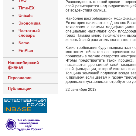
ТАО
Разновидность плоской кровли – перев
слой размещается над гидроизоляцией
Time-EX
от воздействия солнца.
Unicalc
Наиболее востребованной модификацие
Ее история начинается с Дневного Вав
Экономика
технология с некими модификациями
Частотный
специально настилают слой плодородн
словарь
горах Памира много тысячелетий выра
зеленый слой растительности выполня
Nemo
Какие требования будут выдвигаться к
FinPlan
монтажом обязательно оцениваются 
проникать в мелкие отверстия констру
Чтобы предотвратить такой процесс, 
Новосибирский
насыпается дренажный слой, созданны
филиал
слой фильтрации, который изготавливае
Толщина земляной подложки всегда зав
К примеру, если цветам и газону требу
Персоналии
деревьев и кустарников потребует ее у
Публикации
22 сентября 2013