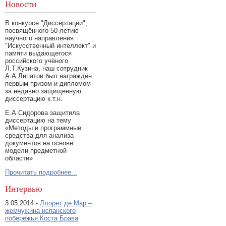
Новости
В конкурсе "Диссертации",
посвящённого 50-летию
научного направления
"Искусственный интеллект" и
памяти выдающегося
российского учёного
Л.Т.Кузина, наш сотрудник
А.А.Липатов был награждён
первым призом и дипломом
за недавно защищенную
диссертацию к.т.н.
Е.А.Сидорова защитила
диссертацию на тему
«Методы и программные
средства для анализа
документов на основе
модели предметной
области»
Прочитать подробнее...
Интервью
3.05.2014 -
Ллорет де Мар –
жемчужина испанского
побережья Коста Брава