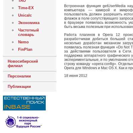
ТАО
Встроенная функция getUserMedia на
Time-EX
компьютера — камерой и микрофон
пользователь должен разрешить испол
Unicalc
флажок в поле сопутствующего запроса
Экономика
в браузере появилась возможность ук
быть весьма полезным при использован
Частотный
словарь
Работа плагинов в Opera 12 проис
разработчикам добиться большей ста
Nemo
несколько доработан механизм загру
появилась полезная функция «Do Not 
FinPlan
за действиями пользователя в Сети
поддержка аппаратного графического 
экспериментальные, и по умолчанию от
Новосибирский
строку команду «opera:config». Отдел
филиал
Opera для Windows и Mac OS X. Как и п
18 июня 2012
Персоналии
Публикации