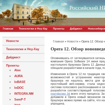
Российский НИ
Главная
Технологии и Ноу-Хау
Проекты
Дайджест
Новосибирс
Новости
»
»
Opera 12. Обзор
Главная
Новости
Opera 12. Обзор нововвед
Технологии и Ноу-Хау
Дайджест
Опомнившись от затянувшегося затишья
компания Opera Software 14 июня пре
настольного браузера Opera 12. Данны
Проекты
обещали разработчики в начале года, п
Alex
Изменения в Opera 12 по традиции св
AURA
возможностей и устранению некотор
браузера не нашлось места для фу
InBASE
простейший веб-сервер, стала недос
система голосового распознавания и с
InDOC
разработок соответствующей голосово
INTEGRA.NM
портфолио 3d
всего этого процесса. З
добавили в Opera новый механизм с
SemP-T
браузера можно прямо на сайте, что н
упрощена.