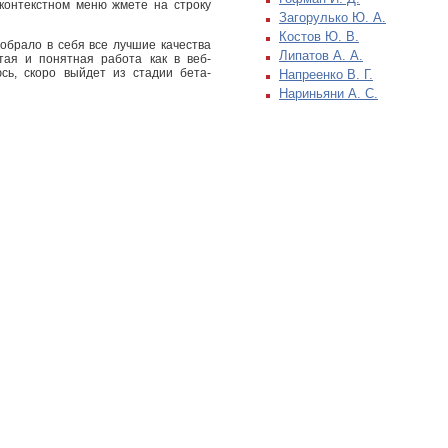
контекстном меню жмете на строку
Загорулько Ю. А.
Костов Ю. В.
обрало в себя все лучшие качества
Липатов А. А.
тая и понятная работа как в веб-
сь, скоро выйдет из стадии бета-
Напреенко В. Г.
Нариньяни А. С.