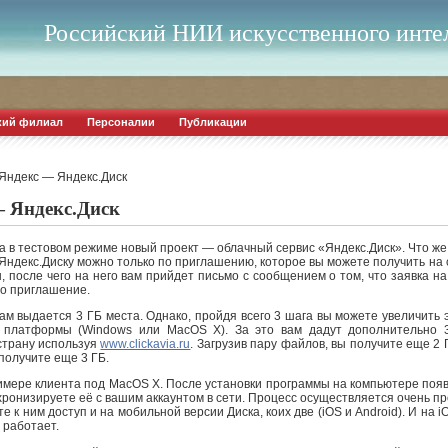
Российский НИИ искусственного инте
кий филиал
Персоналии
Публикации
 Яндекс — Яндекс.Диск
— Яндекс.Диск
а в тестовом режиме новый проект — облачный сервис «Яндекс.Диск». Что же э
Яндекс.Диску можно только по приглашению, которое вы можете получить на с
, после чего на него вам прийдет письмо с сообщением о том, что заявка н
мо приглашение.
м выдается 3 ГБ места. Однако, пройдя всего 3 шага вы можете увеличить э
 платформы (Windows или MacOS X). За это вам дадут дополнительно 
 страну используя
www.clickavia.ru
. Загрузив пару файлов, вы получите еще 2 
получите еще 3 ГБ.
имере клиента под MacOS X. После установки программы на компьютере появ
ронизируете её с вашим аккаунтом в сети. Процесс осуществляется очень пр
 к ним доступ и на мобильной версии Диска, коих две (iOS и Android). И на i
 работает.