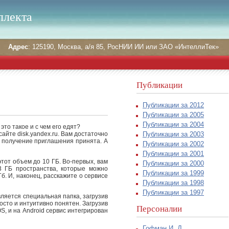
ллекта
Адрес
: 125190, Москва, а/я 85, РосНИИ ИИ или ЗАО «ИнтеллиТек»
Публикации
Публикации за 2012
Публикации за 2005
Публикации за 2004
то такое и с чем его едят?
Публикации за 2003
айте disk.yandex.ru. Вам достаточно
а получение приглашения принята. А
Публикации за 2002
Публикации за 2001
тот объем до 10 ГБ. Во-первых, вам
Публикации за 2000
3 ГБ пространства, которые можно
Публикации за 1999
Гб. И, наконец, расскажите о сервисе
Публикации за 1998
Публикации за 1997
ляется специальная папка, загрузив
осто и интуитивно понятен. Загрузив
Персоналии
OS, и на Android сервис интегрирован
Гофман И. Д.