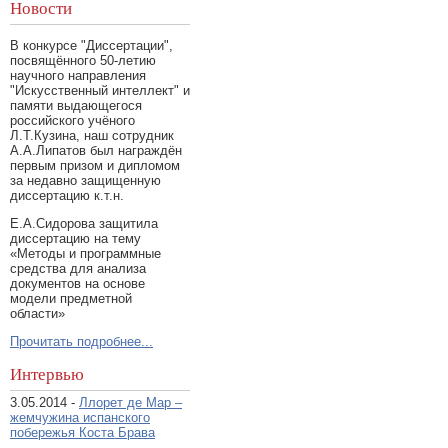
Новости
В конкурсе "Диссертации",
посвящённого 50-летию
научного направления
"Искусственный интеллект" и
памяти выдающегося
российского учёного
Л.Т.Кузина, наш сотрудник
А.А.Липатов был награждён
первым призом и дипломом
за недавно защищенную
диссертацию к.т.н.
Е.А.Сидорова защитила
диссертацию на тему
«Методы и программные
средства для анализа
документов на основе
модели предметной
области»
Прочитать подробнее...
Интервью
3.05.2014 -
Ллорет де Мар –
жемчужина испанского
побережья Коста Брава