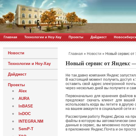
Главная
Технологии и Ноу-Хау
Проекты
Дайджест
Новосибирс
Новости
»
»
Новый сервис от
Главная
Новости
Новый сервис от Яндекс 
Технологии и Ноу-Хау
Дайджест
Не так давно компания Яндекс запустил
В настоящий момент получить доступ к 
оставить свой адрес электронной почты
Проекты
через несколько дней вы получите и са
Alex
Первоначально для хранения файлов ва
AURA
предложат скачать клиент для вашей
использовать когда вы летите в другую
InBASE
на вашем аккаунте в социальной сети и 
InDOC
Рассмотрим работу Яндекс.Диска на пр
файлы в которую вы автоматически синх
INTEGRA.NM
данные в сервис, вы мгновенно получаете
SemP-T
в приложение Яндекс.Почта и он просто