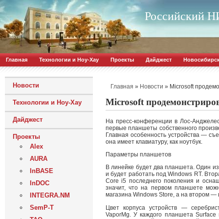
Российский НИ
Главная
Технологии и Ноу-Хау
Проекты
Дайджест
Новосибирс
Новости
»
»
Microsoft продем
Главная
Новости
Microsoft продемонстриро
Технологии и Ноу-Хау
Дайджест
На пресс-конференции в Лос-Анджелесе
первые планшеты собственного произво
Главная особенность устройства — съем
Проекты
она имеет клавиатуру, как ноутбук.
Alex
Параметры планшетов
AURA
В линейке будет два планшета. Один из
InBASE
и будет работать под Windows RT. Втор
Core i5 последнего поколения и осна
InDOC
значит, что на первом планшете можн
магазина Windows Store, а на втором 
INTEGRA.NM
SemP-T
Цвет корпуса устройств — серебрист
VaporMg. У каждого планшета Surface