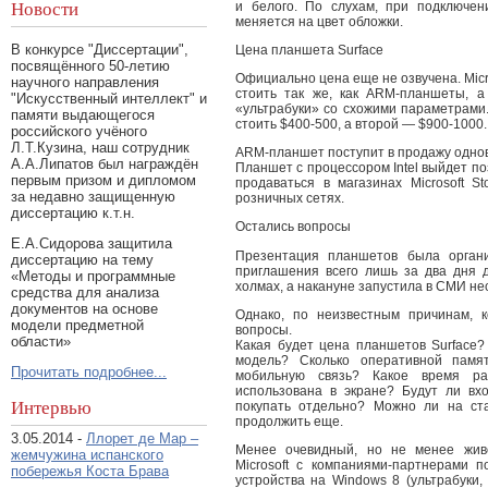
и белого. По слухам, при подключен
Новости
меняется на цвет обложки.
В конкурсе "Диссертации",
Цена планшета Surface
посвящённого 50-летию
Официально цена еще не озвучена. Mic
научного направления
стоить так же, как ARM-планшеты, 
"Искусственный интеллект" и
«ультрабуки» со схожими параметрами
памяти выдающегося
стоить $400-500, а второй — $900-1000.
российского учёного
Л.Т.Кузина, наш сотрудник
ARM-планшет поступит в продажу однов
А.А.Липатов был награждён
Планшет с процессором Intel выйдет по
первым призом и дипломом
продаваться в магазинах Microsoft S
за недавно защищенную
розничных сетях.
диссертацию к.т.н.
Остались вопросы
Е.А.Сидорова защитила
Презентация планшетов была органи
диссертацию на тему
приглашения всего лишь за два дня д
«Методы и программные
холмах, а накануне запустила в СМИ нес
средства для анализа
документов на основе
Однако, по неизвестным причинам, 
модели предметной
вопросы.
области»
Какая будет цена планшетов Surface
модель? Сколько оперативной памя
Прочитать подробнее...
мобильную связь? Какое время ра
использована в экране? Будут ли вх
Интервью
покупать отдельно? Можно ли на ст
продолжить еще.
3.05.2014 -
Ллорет де Мар –
Менее очевидный, но не менее живо
жемчужина испанского
Microsoft с компаниями-партнерами 
побережья Коста Брава
устройства на Windows 8 (ультрабуки