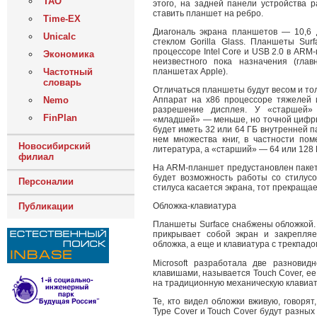
ТАО
этого, на задней панели устройства р
ставить планшет на ребро.
Time-EX
Диагональ экрана планшетов — 10,6
Unicalc
стеклом Gorilla Glass. Планшеты Su
процессоре Intel Core и USB 2.0 в ARM
Экономика
неизвестного пока назначения (гла
планшетах Apple).
Частотный
словарь
Отличаться планшеты будут весом и тол
Аппарат на x86 процессоре тяжелей 
Nemo
разрешение дисплея. У «старшей» 
FinPlan
«младшей» — меньше, но точной цифры
будет иметь 32 или 64 ГБ внутренней п
нем множества книг, в частности по
Новосибирский
литература, а «старший» — 64 или 128 
филиал
На ARM-планшет предустановлен пакет M
будет возможность работы со стилусо
Персоналии
стилуса касается экрана, тот прекраща
Публикации
Обложка-клавиатура
Планшеты Surface снабжены обложкой. 
прикрывает собой экран и закрепля
обложка, а еще и клавиатура с трекпадо
Microsoft разработала две разновид
клавишами, называется Touch Cover, ее
на традиционную механическую клавиату
Те, кто видел обложки вживую, говоря
Type Cover и Touch Cover будут разных 