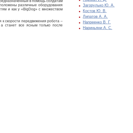
 предназначенный в помощь солдатам
асположены различные оборудования
Загорулько Ю. А.
тям и как у «BigDog» с множеством
Костов Ю. В.
Липатов А. А.
я к скорости передвижения робота –
Напреенко В. Г.
 а станет все ясным только после
Нариньяни А. С.