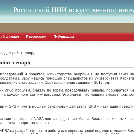
Российский НИИ искусственного инте
кий филиал
Персоналии
Публикации
шадь и робот-гепард
обот-гепард
исследований и проектов) Министерства обороны США поступил заказ на
солдатами. Заручившись помощью специалистов из университета Карнеги-М
ыполнение этого задания. Срок выполнения задания – 2012 год.
их либо проблем, скакать по горам, преодолевать завалы, пробираться че
 на каждой ноге датчику нагрузок). Это значит, что машина сможет приспо
ии – GPS и иметь мощный бензиновый двигатель. GPS – навигация позволит 
имание со стороны NASA для исследования Марса. Ведь поверхность Крас
учше, чем аппарат на колесах.
DAPRA на разработку нового робота для военных целей поручен компании Bos