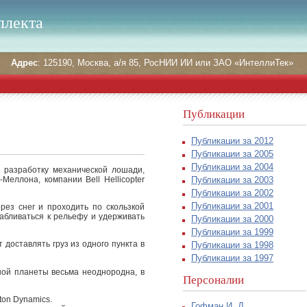
ллекта
Адрес
: 125190, Москва, а/я 85, РосНИИ ИИ или ЗАО «ИнтеллиТек»
Публикации
Публикации за 2012
Публикации за 2005
Публикации за 2004
 разработку механической лошади,
Публикации за 2003
еллона, компании Bell Hellicopter
Публикации за 2002
Публикации за 2001
рез снег и проходить по скользкой
сабливаться к рельефу и удерживать
Публикации за 2000
Публикации за 1999
доставлять груз из одного пункта в
Публикации за 1998
Публикации за 1997
ной планеты весьма неоднородна, в
Персоналии
ton Dynamics.
Гофман И. Д.