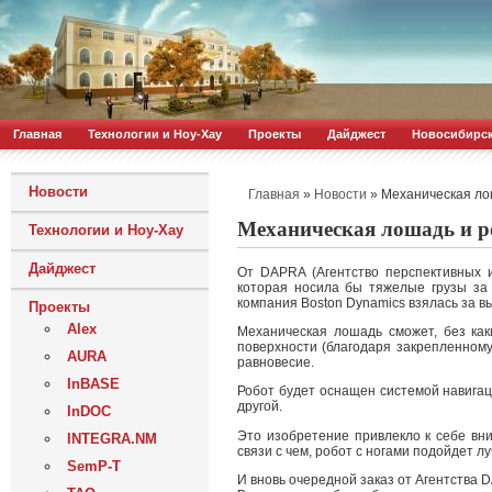
Главная
Технологии и Ноу-Хау
Проекты
Дайджест
Новосибирс
Новости
»
»
Механическая ло
Главная
Новости
Механическая лошадь и р
Технологии и Ноу-Хау
Дайджест
От DAPRA (Агентство перспективных 
которая носила бы тяжелые грузы за 
компания Boston Dynamics взялась за в
Проекты
Alex
Механическая лошадь сможет, без как
поверхности (благодаря закрепленному
AURA
равновесие.
InBASE
Робот будет оснащен системой навигац
другой.
InDOC
Это изобретение привлекло к себе вн
INTEGRA.NM
связи с чем, робот с ногами подойдет л
SemP-T
И вновь очередной заказ от Агентства 