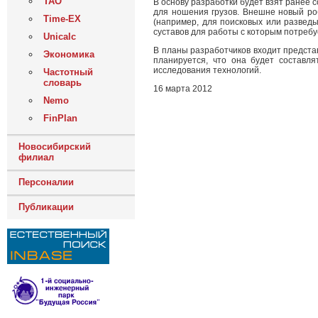
ТАО
В основу разработки будет взят ранее
для ношения грузов. Внешне новый ро
Time-EX
(например, для поисковых или разведы
суставов для работы с которым потребу
Unicalc
В планы разработчиков входит предста
Экономика
планируется, что она будет составля
исследования технологий.
Частотный
словарь
16 марта 2012
Nemo
FinPlan
Новосибирский
филиал
Персоналии
Публикации