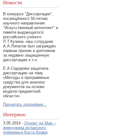
Новости
В конкурсе "Диссертации",
посвящённого 50-летию
научного направления
"Искусственный интеллект" и
памяти выдающегося
российского учёного
Л.Т.Кузина, наш сотрудник
А.А.Липатов был награждён
первым призом и дипломом
за недавно защищенную
диссертацию к.т.н.
Е.А.Сидорова защитила
диссертацию на тему
«Методы и программные
средства для анализа
документов на основе
модели предметной
области»
Прочитать подробнее...
Интервью
3.05.2014 -
Ллорет де Мар –
жемчужина испанского
побережья Коста Брава