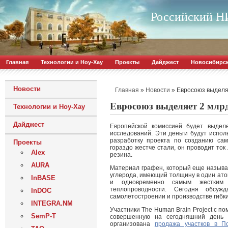
Российский НИ
Главная
Технологии и Ноу-Хау
Проекты
Дайджест
Новосибирс
Новости
»
»
Евросоюз выделя
Главная
Новости
Евросоюз выделяет 2 млрд
Технологии и Ноу-Хау
Дайджест
Европейской комиссией будет выдел
исследований. Эти деньги будут испол
разработку проекта по созданию сам
Проекты
гораздо жестче стали, он проводит ток
Alex
резина.
AURA
Материал графен, который еще называ
углерода, имеющий толщину в один ато
InBASE
и одновременно самым жестким 
теплопроводности. Сегодня обсуж
InDOC
самолетостроении и производстве гибк
INTEGRA.NM
Участники The Human Brain Project с 
SemP-T
совершенную на сегодняшний день м
организована
продажа участков в П