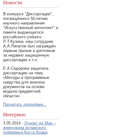
Новости
В конкурсе "Диссертации",
посвящённого 50-летию
научного направления
"Искусственный интеллект" и
памяти выдающегося
российского учёного
Л.Т.Кузина, наш сотрудник
А.А.Липатов был награждён
первым призом и дипломом
за недавно защищенную
диссертацию к.т.н.
Е.А.Сидорова защитила
диссертацию на тему
«Методы и программные
средства для анализа
документов на основе
модели предметной
области»
Прочитать подробнее...
Интервью
3.05.2014 -
Ллорет де Мар –
жемчужина испанского
побережья Коста Брава