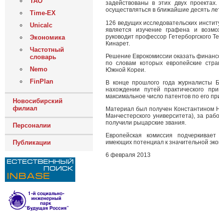
ТАО
задействованы в этих двух проектах
осуществляться в ближайшие десять лет
Time-EX
126 ведущих исследовательских инстит
Unicalc
является изучение графена и возмо
руководит профессор Гетерборгского Т
Экономика
Кинарет.
Частотный
Решение Еврокомиссии оказать финансо
словарь
по словам которых европейские стр
Nemo
Южной Кореи.
FinPlan
В конце прошлого года журналисты Б
нахождении путей практического пр
максимальное число патентов по его п
Новосибирский
филиал
Материал был получен Константином 
Манчестерского университета), за раб
получили рыцарские звания.
Персоналии
Европейская комиссия подчеркивает
Публикации
имеющих потенциал к значительной эко
6 февраля 2013