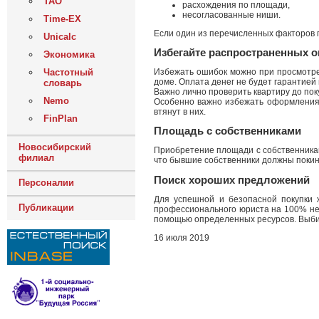
ТАО
расхождения по площади,
несогласованные ниши.
Time-EX
Если один из перечисленных факторов п
Unicalc
Избегайте распространенных 
Экономика
Частотный
Избежать ошибок можно при просмотр
доме. Оплата денег не будет гарантией
словарь
Важно лично проверить квартиру до пок
Nemo
Особенно важно избежать оформления 
втянут в них.
FinPlan
Площадь с собственниками
Новосибирский
Приобретение площади с собственникам
филиал
что бывшие собственники должны покин
Поиск хороших предложений
Персоналии
Для успешной и безопасной покупки 
Публикации
профессионального юриста на 100% не 
помощью определенных ресурсов. Выбир
16 июля 2019