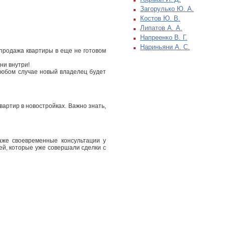
Загорулько Ю. А.
Костов Ю. В.
Липатов А. А.
Напреенко В. Г.
Нариньяни А. С.
родажа квартиры в еще не готовом
ни внутри!
любом случае новый владелец будет
артир в новостройках. Важно знать,
аже своевременные консультации у
й, которые уже совершали сделки с