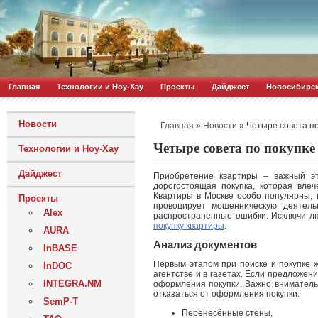
Главная
Технологии и Ноу-Хау
Проекты
Дайджест
Новосибирс
Новости
»
»
Четыре совета по
Главная
Новости
Четыре совета по покупке
Технологии и Ноу-Хау
Дайджест
Приобретение квартиры – важный эт
дорогостоящая покупка, которая вле
Квартиры в Москве особо популярны, 
Проекты
провоцирует мошенническую деятель
Alex
распространенные ошибки. Исключи лю
покупку квартиры
.
AURA
Анализ документов
InBASE
Первым этапом при поиске и покупке 
InDOC
агентстве и в газетах. Если предложен
INTEGRA.NM
оформления покупки. Важно вниматель
отказаться от оформления покупки:
SemP-T
Перенесённые стены,