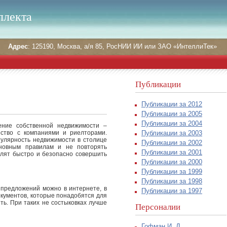
ллекта
Адрес
: 125190, Москва, а/я 85, РосНИИ ИИ или ЗАО «ИнтеллиТек»
Публикации
Публикации за 2012
Публикации за 2005
Публикации за 2004
ение собственной недвижимости –
Публикации за 2003
ество с компаниями и риелторами.
пулярность недвижимости в столице
Публикации за 2002
сновным правилам и не повторять
Публикации за 2001
лят быстро и безопасно совершить
Публикации за 2000
Публикации за 1999
Публикации за 1998
 предложений можно в интернете, в
Публикации за 1997
окументов, которые понадобятся для
ь. При таких не состыковках лучше
Персоналии
Гофман И. Д.