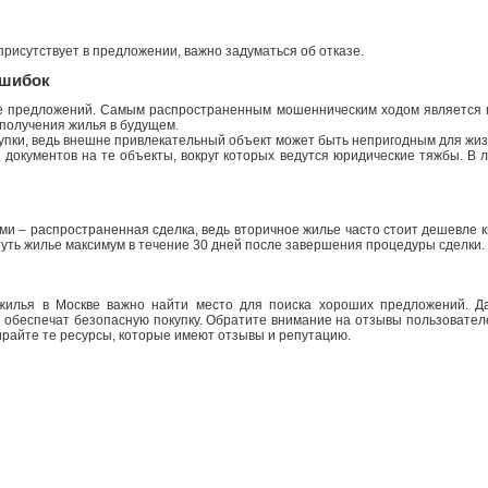
рисутствует в предложении, важно задуматься об отказе.
ошибок
е предложений. Самым распространенным мошенническим ходом является п
 получения жилья в будущем.
упки, ведь внешне привлекательный объект может быть непригодным для жиз
документов на те объекты, вокруг которых ведутся юридические тяжбы. В 
и – распространенная сделка, ведь вторичное жилье часто стоит дешевле кв
уть жилье максимум в течение 30 дней после завершения процедуры сделки.
жилья в Москве важно найти место для поиска хороших предложений. Д
обеспечат безопасную покупку. Обратите внимание на отзывы пользователе
айте те ресурсы, которые имеют отзывы и репутацию.