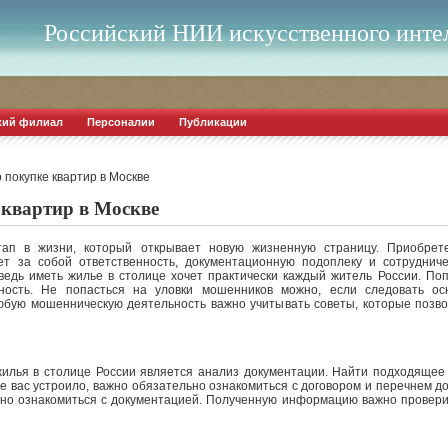
Российский НИИ искусственного инте
кий филиал
Персоналии
Публикации
 покупке квартир в Москве
 квартир в Москве
ап в жизни, который открывает новую жизненную страницу. Приобрет
чет за собой ответственность, документационную подоплеку и сотруднич
ведь иметь жилье в столице хочет практически каждый житель России. По
ность. Не попасться на уловки мошенников можно, если следовать о
бую мошенническую деятельность важно учитывать советы, которые позво
жилья в столице России является анализ документации. Найти подходящее
ие вас устроило, важно обязательно ознакомиться с договором и перечнем д
но ознакомиться с документацией. Полученную информацию важно проверит