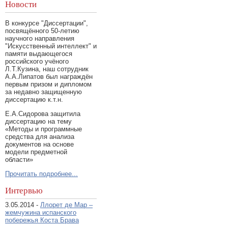
Новости
В конкурсе "Диссертации",
посвящённого 50-летию
научного направления
"Искусственный интеллект" и
памяти выдающегося
российского учёного
Л.Т.Кузина, наш сотрудник
А.А.Липатов был награждён
первым призом и дипломом
за недавно защищенную
диссертацию к.т.н.
Е.А.Сидорова защитила
диссертацию на тему
«Методы и программные
средства для анализа
документов на основе
модели предметной
области»
Прочитать подробнее...
Интервью
3.05.2014 -
Ллорет де Мар –
жемчужина испанского
побережья Коста Брава