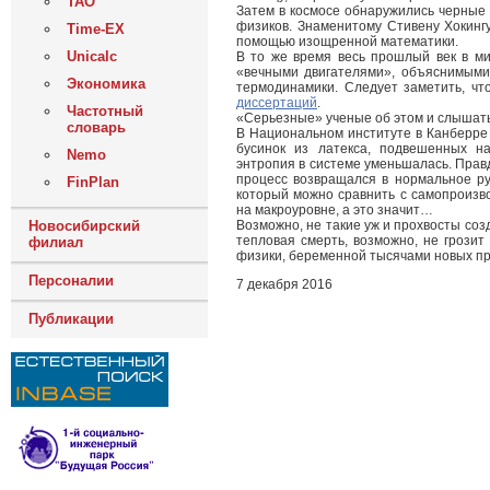
ТАО
Затем в космосе обнаружились черные
физиков. Знаменитому Стивену Хокинг
Time-EX
помощью изощренной математики.
Unicalc
В то же время весь прошлый век в м
«вечными двигателями», объяснимыми 
Экономика
термодинамики. Следует заметить, чт
диссертаций
.
Частотный
«Серьезные» ученые об этом и слышать 
словарь
В Национальном институте в Канберр
бусинок из латекса, подвешенных на
Nemo
энтропия в системе уменьшалась. Прав
процесс возвращался в нормальное ру
FinPlan
который можно сравнить с самопроизв
на макроуровне, а это значит…
Новосибирский
Возможно, не такие уж и прохвосты со
тепловая смерть, возможно, не грозит
филиал
физики, беременной тысячами новых п
Персоналии
7 декабря 2016
Публикации