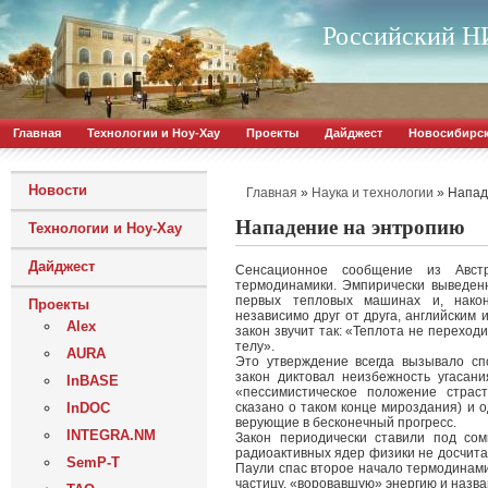
Российский НИ
Главная
Технологии и Ноу-Хау
Проекты
Дайджест
Новосибирс
Новости
»
»
Напад
Главная
Наука и технологии
Нападение на энтропию
Технологии и Ноу-Хау
Дайджест
Сенсационное сообщение из Австр
термодинамики. Эмпирически выведенн
первых тепловых машинах и, након
Проекты
независимо друг от друга, английским 
Alex
закон звучит так: «Теплота не переход
телу».
AURA
Это утверждение всегда вызывало сп
закон диктовал неизбежность угасани
InBASE
«пессимистическое положение страс
InDOC
сказано о таком конце мироздания) и 
верующие в бесконечный прогресс.
INTEGRA.NM
Закон периодически ставили под сом
радиоактивных ядер физики не досчита
SemP-T
Паули спас второе начало термодинами
частицу, «воровавшую» энергию и назв