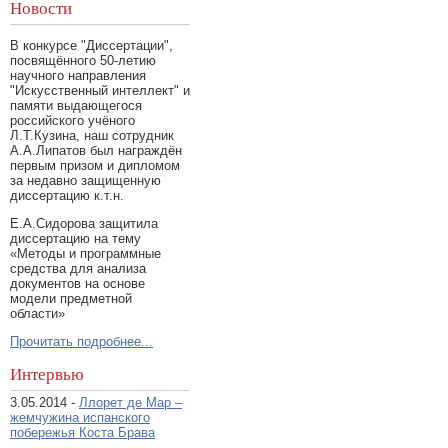
Новости
В конкурсе "Диссертации",
посвящённого 50-летию
научного направления
"Искусственный интеллект" и
памяти выдающегося
российского учёного
Л.Т.Кузина, наш сотрудник
А.А.Липатов был награждён
первым призом и дипломом
за недавно защищенную
диссертацию к.т.н.
Е.А.Сидорова защитила
диссертацию на тему
«Методы и программные
средства для анализа
документов на основе
модели предметной
области»
Прочитать подробнее...
Интервью
3.05.2014 -
Ллорет де Мар –
жемчужина испанского
побережья Коста Брава