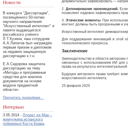
документально зафиксировать — наприм
Новости
2.
Депонирование произведений.
Если 
позволяют надежно зафиксировать прав
В конкурсе "Диссертации",
посвящённого 50-летию
3.
Этические моменты
. При использов
научного направления
контент должны быть прозрачными и уч
"Искусственный интеллект" и
памяти выдающегося
Искусственный интеллект демократизир
российского учёного
Л.Т.Кузина, наш сотрудник
Для поддержания инноваций в этой о
А.А.Липатов был награждён
технологического прогресса.
первым призом и дипломом
Заключение
за недавно защищенную
диссертацию к.т.н.
Законодательство в области авторских 
связанных с использованием ИИ для с
Е.А.Сидорова защитила
права на результаты интеллектуальной 
диссертацию на тему
«Методы и программные
Будущее авторского права требует ком
средства для анализа
искусственного интеллекта.
документов на основе
модели предметной
25 февраля 2025
области»
Прочитать подробнее...
Интервью
3.05.2014 -
Ллорет де Мар –
жемчужина испанского
побережья Коста Брава