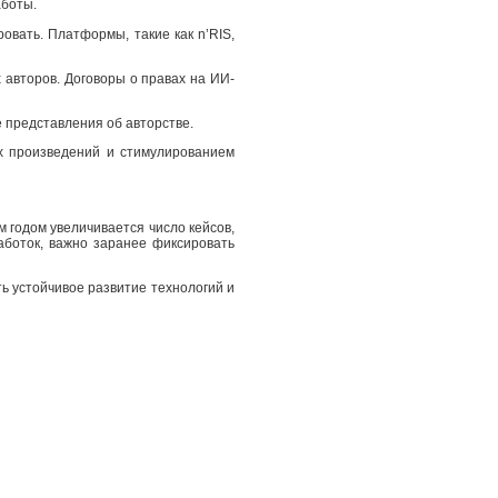
аботы.
овать. Платформы, такие как n’RIS,
 авторов. Договоры о правах на ИИ-
 представления об авторстве.
х произведений и стимулированием
м годом увеличивается число кейсов,
аботок, важно заранее фиксировать
ь устойчивое развитие технологий и