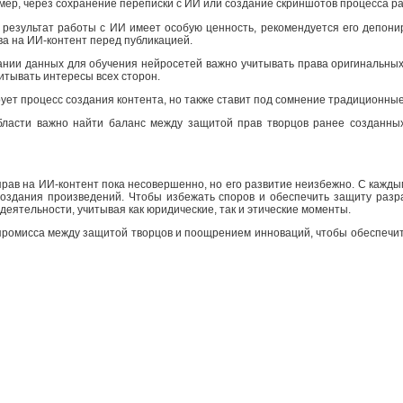
ер, через сохранение переписки с ИИ или создание скриншотов процесса р
результат работы с ИИ имеет особую ценность, рекомендуется его депонир
а на ИИ-контент перед публикацией.
ании данных для обучения нейросетей важно учитывать права оригинальных
итывать интересы всех сторон.
ует процесс создания контента, но также ставит под сомнение традиционные
бласти важно найти баланс между защитой прав творцов ранее созданны
прав на ИИ-контент пока несовершенно, но его развитие неизбежно. С кажды
оздания произведений. Чтобы избежать споров и обеспечить защиту разр
деятельности, учитывая как юридические, так и этические моменты.
промисса между защитой творцов и поощрением инноваций, чтобы обеспечит