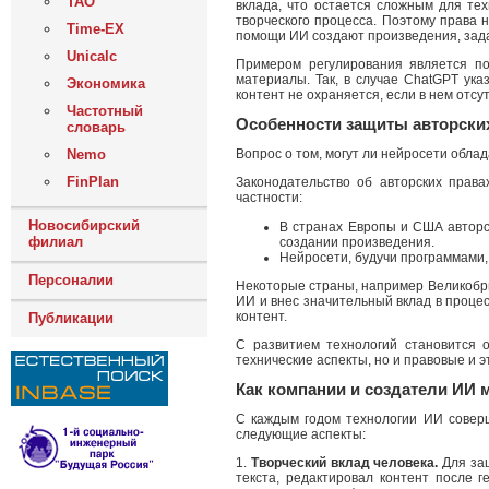
ТАО
вклада, что остается сложным для те
творческого процесса. Поэтому права
Time-EX
помощи ИИ создают произведения, зад
Unicalc
Примером регулирования является по
материалы. Так, в случае ChatGPT ук
Экономика
контент не охраняется, если в нем отсу
Частотный
Особенности защиты авторски
словарь
Nemo
Вопрос о том, могут ли нейросети обла
FinPlan
Законодательство об авторских права
частности:
Новосибирский
В странах Европы и США авторс
филиал
создании произведения.
Нейросети, будучи программами,
Персоналии
Некоторые страны, например Великобри
ИИ и внес значительный вклад в проце
контент.
Публикации
С развитием технологий становится 
технические аспекты, но и правовые и 
Как компании и создатели ИИ 
С каждым годом технологии ИИ соверш
следующие аспекты:
1.
Творческий вклад человека.
Для защ
текста, редактировал контент после 