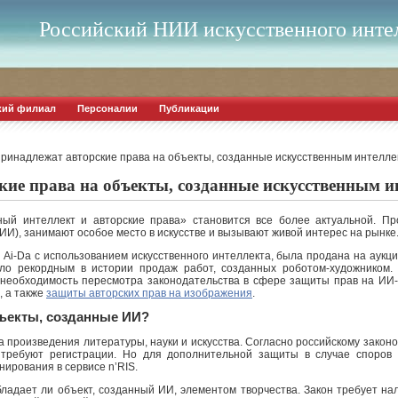
Российский НИИ искусственного инте
кий филиал
Персоналии
Публикации
принадлежат авторские права на объекты, созданные искусственным интелл
кие права на объекты, созданные искусственным 
ный интеллект и авторские права» становится все более актуальной. П
(ИИ), занимают особое место в искусстве и вызывают живой интерес на рынке
 Ai-Da с использованием искусственного интеллекта, была продана на аукци
ло рекордным в истории продаж работ, созданных роботом-художником. 
необходимость пересмотра законодательства в сфере защиты прав на ИИ-
, а также
защиты авторских прав на изображения
.
бъекты, созданные ИИ?
а произведения литературы, науки и искусства. Согласно российскому законо
требуют регистрации. Но для дополнительной защиты в случае споров 
ирования в сервисе n’RIS.
бладает ли объект, созданный ИИ, элементом творчества. Закон требует на