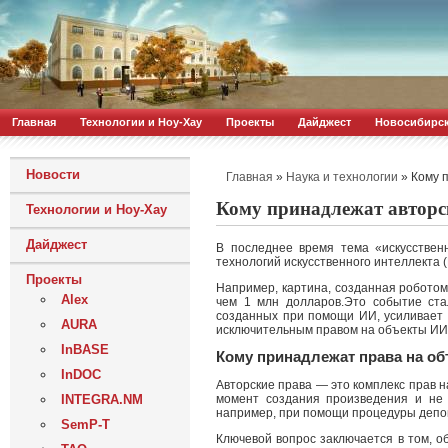
Главная
Технологии и Ноу-Хау
Проекты
Дайджест
Новосибирс
Новости
»
»
Кому 
Главная
Наука и технологии
Кому принадлежат авторс
Технологии и Ноу-Хау
Дайджест
В последнее время тема «искусствен
технологий искусственного интеллекта 
Проекты
Например, картина, созданная роботом
Alex
чем 1 млн долларов.Это событие ста
созданных при помощи ИИ, усиливает 
AURA
исключительным правом на объекты ИИ
InBASE
Кому принадлежат права на о
InDOC
Авторские права — это комплекс прав н
момент создания произведения и не 
INTEGRA.NM
например, при помощи процедуры депон
SemP-T
Ключевой вопрос заключается в том, о