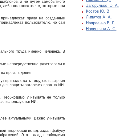
 шаблонов, а не путем самобытного
Загорулько Ю. А.
, либо пользователям, которые при
Костов Ю. В.
Липатов А. А.
у принадлежат права на созданные
 принадлежат пользователю, но сам
Напреенко В. Г.
Нариньяни А. С.
ального труда именно человека. В
рые непосредственно участвовали в
 на произведения.
ут принадлежать тому, кто настроил
я для защиты авторских прав на ИИ-
. Необходимо учитывать не только
рые используются ИИ.
лее актуальными. Важно учитывать
ой творческий вклад: задал фабулу
ображений. Этот вклад необходимо