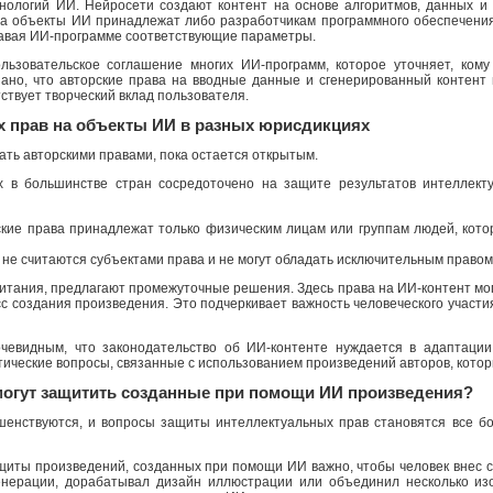
хнологий ИИ. Нейросети создают контент на основе алгоритмов, данных и
 на объекты ИИ принадлежат либо разработчикам программного обеспечения
авая ИИ-программе соответствующие параметры.
льзовательское соглашение многих ИИ-программ, которое уточняет, ком
азано, что авторские права на вводные данные и сгенерированный контент
тствует творческий вклад пользователя.
х прав на объекты ИИ в разных юрисдикциях
дать авторскими правами, пока остается открытым.
х в большинстве стран сосредоточено на защите результатов интеллекту
кие права принадлежат только физическим лицам или группам людей, кото
 не считаются субъектами права и не могут обладать исключительным правом
тания, предлагают промежуточные решения. Здесь права на ИИ-контент мог
сс создания произведения. Это подчеркивает важность человеческого участи
очевидным, что законодательство об ИИ-контенте нуждается в адаптации
этические вопросы, связанные с использованием произведений авторов, кото
могут защитить созданные при помощи ИИ произведения?
енствуются, и вопросы защиты интеллектуальных прав становятся все бо
иты произведений, созданных при помощи ИИ важно, чтобы человек внес св
генерации, дорабатывал дизайн иллюстрации или объединил несколько из