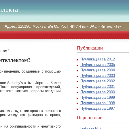
ллекта
Адрес
: 125190, Москва, а/я 85, РосНИИ ИИ или ЗАО «ИнтеллиТек»
Публикации
ектом?
Публикации за 2012
интеллектом?
Публикации за 2005
Публикации за 2004
роизведения, созданные с помощью
Публикации за 2003
.
Публикации за 2002
оне Sotheby’s в Нью-Йорке за более
Публикации за 2001
Такая популярность произведений,
контент, включая вопросы владения
Публикации за 2000
Публикации за 1999
Публикации за 1998
Публикации за 1997
дательству, такие права возникают в
рекомендуется фиксировать права,
Персоналии
личия оригинальности и креативного
Гофман И. Д.