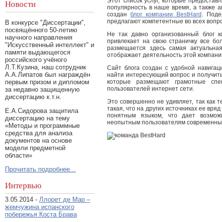
Этот список услуг, которые предостав
Новости
популярность в наше время, а также ак
создан
блог компании BestHard
. Под
предлагают компетентные во всех вопр
В конкурсе "Диссертации",
посвящённого 50-летию
Не так давно организованный блог 
научного направления
привлекает на свою страничку все бо
"Искусственный интеллект" и
размещается здесь самая актуальна
памяти выдающегося
отображает деятельность этой компани
российского учёного
Л.Т.Кузина, наш сотрудник
Сайт блога создан с удобной навига
А.А.Липатов был награждён
найти интересующий вопрос и получить
которые размещают грамотные спе
первым призом и дипломом
пользователей интернет сети.
за недавно защищенную
диссертацию к.т.н.
Это совершенно не удивляет, так как т
такая, что на других источниках ее вря
Е.А.Сидорова защитила
понятным языком, что дает возмож
диссертацию на тему
неопытным пользователям современных
«Методы и программные
средства для анализа
документов на основе
модели предметной
области»
Прочитать подробнее...
Интервью
3.05.2014 -
Ллорет де Мар –
жемчужина испанского
побережья Коста Брава