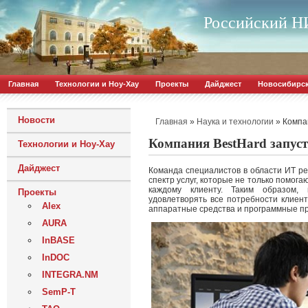
Российский НИ
Главная
Технологии и Ноу-Хау
Проекты
Дайджест
Новосибирс
Новости
»
»
Компа
Главная
Наука и технологии
Компания BestHard запуст
Технологии и Ноу-Хау
Дайджест
Команда специалистов в области ИТ ре
спектр услуг, которые не только помог
каждому клиенту. Таким образом,
Проекты
удовлетворять все потребности клиент
Alex
аппаратные средства и программные п
AURA
InBASE
InDOC
INTEGRA.NM
SemP-T