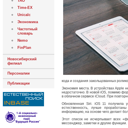
ТАО
Time-EX
Unicalc
Экономика
Частотный
словарь
Nemo
FinPlan
Новосибирский
филиал
Персоналии
кода и создания закольцованных ролико
Публикации
Экономия места. В устройствах Apple 
недостаточно. В новой iOS, помимо ф
в облачном сервисе iCloud. При повто
Обновленная Siri. iOS 11 получила 
естественность, лучше проработаны
информацию, на основе чего делает боле
Этот список не исчерпывает всех «ф
мессенджер, заметки и другие функции.