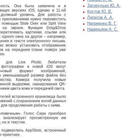
Загорулько Ю. А.
чность. Она была заявлена и в
ющих версиях iOS, однако в 11-ой
Костов Ю. В.
должный уровень. Для работы с
Липатов А. А.
и приложениями нужно переместить
Напреенко В. Г.
 помощью Slide Over или Split View
ь на экране. Функция Drag&Drop
Нариньяни А. С.
перетягивать картинки, ссылки или
 одного окна на другое – например,
ения в тексте электронного письма.
ах можно установить отображение
ов на переднем плане поверх уже
он.
ия для Live Photo. Любители
 фотографии в новой iOS могут
новый формат изображений,
но уменьшающий размер файла без
чества. Камера получила новые
инной выдержки, сканирование QR-
нием цвета кожи и передачей света.
вателей встроенного хранилища было
ожений с сохранением копий данных
 для продолжения работы с ними.
человечным». Голос Сири приобрел
а, анализирует просмотренную им
 но и текстом.
подверглись AppStore, встроенный
и приятнее.