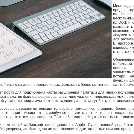
Многозада
предшеству
вышла на 
нескольким
их Dock и с
разместит
позволяет 
документы с
для размещ
В настройк
видеоролик
открытых ок
Обновлен
мобильной
оценить 
значитель
потери ка
функции дл
в. Также доступно несколько новых фильтров с более естественным отображе
нет порта для подключения карты расширения памяти, и для многих пользо
ормата сжатия файлов, реализована функция удаления неиспользуемых прил
рной установке программы соответствующие данные могут быть восстановлены
усовершенствованную версию голосового помощника, ставшего более «
 интонации. Ассистент самообучается, учитывает интересы владельц
е точные ответы на запросы. Также с Siri можно общаться не только голосом,
ишек» новой мобильной операционки от Apple. Существенной доработке 
 Мы уверены, что благодаря им пользование гаджетами стало намного проще 