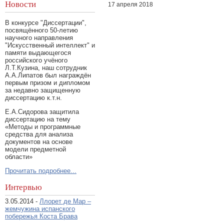
Новости
17 апреля 2018
В конкурсе "Диссертации",
посвящённого 50-летию
научного направления
"Искусственный интеллект" и
памяти выдающегося
российского учёного
Л.Т.Кузина, наш сотрудник
А.А.Липатов был награждён
первым призом и дипломом
за недавно защищенную
диссертацию к.т.н.
Е.А.Сидорова защитила
диссертацию на тему
«Методы и программные
средства для анализа
документов на основе
модели предметной
области»
Прочитать подробнее...
Интервью
3.05.2014 -
Ллорет де Мар –
жемчужина испанского
побережья Коста Брава