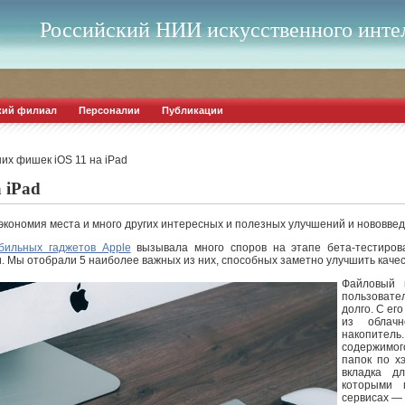
Российский НИИ искусственного инте
кий филиал
Персоналии
Публикации
их фишек iOS 11 на iPad
 iPad
экономия места и много других интересных и полезных улучшений и нововвед
бильных гаджетов Apple
вызывала много споров на этапе бета-тестиров
 Мы отобрали 5 наиболее важных из них, способных заметно улучшить каче
Файловый 
пользоват
долго. С е
из облач
накопител
содержимог
папок по х
вкладка д
которыми 
сервисах — 