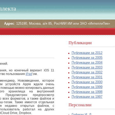
ллекта
Адрес
: 125190, Москва, а/я 85, РосНИИ ИИ или ЗАО «ИнтеллиТек»
Публикации
Публикации за 2012
Публикации за 2005
Публикации за 2004
ений.
Публикации за 2003
ания, но конечный вариант iOS 11
Публикации за 2002
ство пользования
iPad
’ом.
Публикации за 2001
менеджер
.
Нововведение, которое
Публикации за 2000
ели устройств Apple ждали очень
Публикации за 1999
го помощью можно копировать данные
ного хранилища на внутренний
Публикации за 1998
ь. Предусмотрен предпросмотр
Публикации за 1997
о всех форматов, а также файлов и
эш-тегам. Также имеется отдельная
Персоналии
ля недавно открытых файлов, с
пользователь работал на других
iCloud Drive, Dropbox.
Гофман И. Д.