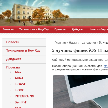
Главная
Технологии и Ноу-Хау
Проекты
Дайджест
Новосибирс
Новости
»
»
5 лучш
Главная
Наука и технологии
5 лучших фишек iOS 11 на
Технологии и Ноу-Хау
Дайджест
Файловый менеджер, многозадачность, 
Новая операционная система для
мо
Проекты
определенно радует новыми функциями.
Alex
AURA
InBASE
InDOC
INTEGRA.NM
SemP-T