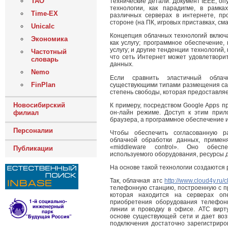
ТАО
технические детали. Документ IEEE, оп
технологии, как парадигме, в рамк
Time-EX
различных серверах в интернете, пр
стороне (на ПК, игровых приставках, сма
Unicalc
Концепция облачных технологий включае
Экономика
как услугу; программное обеспечение, к
услугу; и другие тенденции технологий
Частотный
что сеть Интернет может удовлетворит
словарь
данных.
Nemo
Если сравнить эластичный обла
FinPlan
существующими типами размещения сай
степень свободы, которая предоставля
Новосибирский
К примеру, посредством Google Apps п
он-лайн режиме. Доступ к этим при
филиал
браузера, а программное обеспечение и
Персоналии
Чтобы обеспечить согласованную р
облачной обработки данных, примен
«middleware control». Оно обесп
Публикации
используемого оборудования, ресурсы д
На основе такой технологии создаются
Так, облачная атс
http://www.cloud4y.ru/
телефонную станцию, построенную с п
которая находится на серверах оп
приобретения оборудования телефон
линии и проводку в офисе. АТС вирт
основе существующей сети и дает воз
подключения достаточно зарегистриро