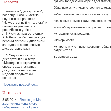
прямом городском номере в десятках ст
Новости
Облачные услуги удовлетворяют следу
В конкурсе "Диссертации",
• обеспечение широкополосного доступа
посвящённого 50-летию
научного направления
• облачные ресурсы объединяются в об
"Искусственный интеллект" и
памяти выдающегося
• самообслуживание по запросам польз
российского учёного
Л.Т.Кузина, наш сотрудник
• оперативность реакции;
А.А.Липатов был награждён
• измеримости.
первым призом и дипломом
за недавно защищенную
Контроль и учет использования облач
диссертацию к.т.н.
потребителя.
Е.А.Сидорова защитила
31 октября 2012
диссертацию на тему
«Методы и программные
средства для анализа
документов на основе
модели предметной
области»
Прочитать подробнее...
Интервью
3.05.2014 -
Ллорет де Мар –
жемчужина испанского
побережья Коста Брава