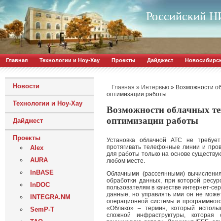
Российский НИ
Главная
Технологии и Ноу-Хау
Проекты
Дайджест
Новосибирс
Новости
»
»
Возможности об
Главная
Интервью
оптимизации работы
Технологии и Ноу-Хау
Возможности облачных те
оптимизации работы
Дайджест
Проекты
Установка облачной АТС не требует
протягивать телефонные линии и пров
Alex
для работы только на основе существу
AURA
любом месте.
InBASE
Облачными (рассеянными) вычисления
обработки данных, при которой ресу
InDOC
пользователям в качестве интернет-се
данные, но управлять ими он не может
INTEGRA.NM
операционной системы и программного
«Облако» – термин, который исполь
SemP-T
сложной инфраструктуры, которая 