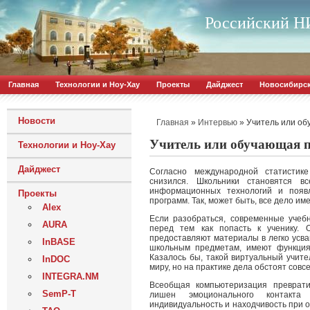
Российский НИ
Главная
Технологии и Ноу-Хау
Проекты
Дайджест
Новосибирс
Новости
»
»
Учитель или о
Главная
Интервью
Учитель или обучающая 
Технологии и Ноу-Хау
Дайджест
Согласно международной статистике
снизился. Школьники становятся в
информационных технологий и появ
Проекты
программ. Так, может быть, все дело им
Alex
Если разобраться, современные учеб
AURA
перед тем как попасть к ученику. 
предоставляют материалы в легко усва
InBASE
школьным предметам, имеют функция
Казалось бы, такой виртуальный учите
InDOC
миру, но на практике дела обстоят совс
INTEGRA.NM
Всеобщая компьютеризация преврати
SemP-T
лишен эмоционального контакта
индивидуальность и находчивость при 