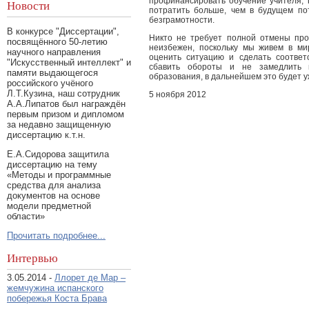
профинансировать обучение учителя, в
Новости
потратить больше, чем в будущем пот
безграмотности.
В конкурсе "Диссертации",
Никто не требует полной отмены про
посвящённого 50-летию
неизбежен, поскольку мы живем в ми
научного направления
оценить ситуацию и сделать соотве
"Искусственный интеллект" и
сбавить обороты и не замедлить 
памяти выдающегося
образования, в дальнейшем это будет 
российского учёного
Л.Т.Кузина, наш сотрудник
5 ноября 2012
А.А.Липатов был награждён
первым призом и дипломом
за недавно защищенную
диссертацию к.т.н.
Е.А.Сидорова защитила
диссертацию на тему
«Методы и программные
средства для анализа
документов на основе
модели предметной
области»
Прочитать подробнее...
Интервью
3.05.2014 -
Ллорет де Мар –
жемчужина испанского
побережья Коста Брава