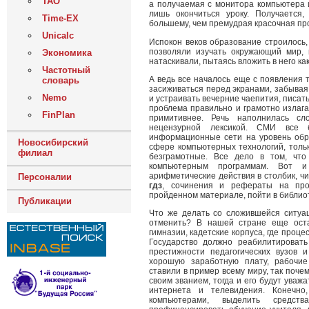
ТАО
а получаемая с монитора компьютера 
лишь окончиться уроку. Получается
Time-EX
большему, чем премудрая красочная пр
Unicalc
Испокон веков образование строилось,
позволяли изучать окружающий мир, 
Экономика
натаскивали, пытаясь вложить в него к
Частотный
А ведь все началось еще с появления 
словарь
засиживаться перед экранами, забывая
Nemo
и устраивать вечерние чаепития, писать
проблема правильно и грамотно излаг
FinPlan
примитивнее. Речь наполнилась сл
нецензурной лексикой. СМИ все 
информационные сети на уровень обр
Новосибирский
сфере компьютерных технологий, тольк
филиал
безграмотные. Все дело в том, что
компьютерным программам. Вот и
арифметические действия в столбик, чи
Персоналии
гдз
, сочинения и рефераты на про
пройденном материале, пойти в библиоте
Публикации
Что же делать со сложившейся ситуац
отменить? В нашей стране еще оста
гимназии, кадетские корпуса, где проце
Государство должно реабилитировать
престижности педагогических вузов 
хорошую заработную плату, рабочие
ставили в пример всему миру, так поче
своим званием, тогда и его будут уважа
интернета и телевидения. Конечно
компьютерами, выделить средст