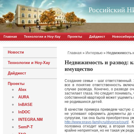
Российский НИ
Главная
Технологии и Ноу-Хау
Проекты
Дайджест
Новосибирс
Новости
»
»
Недвижимость и
Главная
Интервью
Недвижимость и развод: ка
Технологии и Ноу-Хау
имущество
Дайджест
Создание семьи – шаг ответственный. 
Проекты
все в понятие ответственность вклю
случае развода. Конечно, о разводе о
Alex
застилает глаза. Но следует понимать,
AURA
собственной квартирой может ущемить н
не родившихся детей.
InBASE
В качестве примера приведем частую с
InDOC
не успевают оформить документы до 
супругам, так она была приобретена у
INTEGRA.NM
http://www.pravo-family.ru/divorce/court/
. 
половина отходит мужу, а вторая пол
SemP-T
крайне неприятная, но не такая уж редк