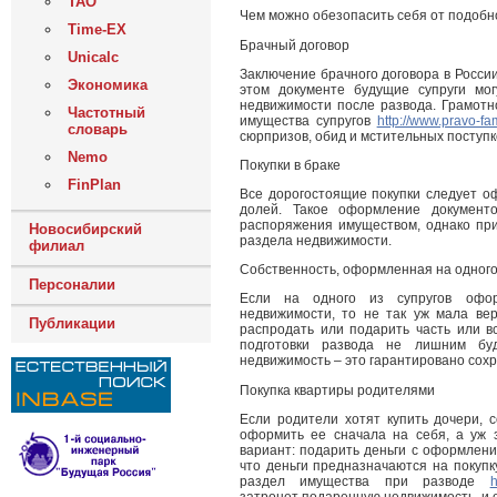
ТАО
Чем можно обезопасить себя от подоб
Time-EX
Брачный договор
Unicalc
Заключение брачного договора в Росси
Экономика
этом документе будущие супруги мо
недвижимости после развода. Грамотн
Частотный
имущества супругов
http://www.pravo-fam
словарь
сюрпризов, обид и мстительных поступк
Nemo
Покупки в браке
FinPlan
Все дорогостоящие покупки следует о
долей. Такое оформление документо
распоряжения имуществом, однако при
Новосибирский
раздела недвижимости.
филиал
Собственность, оформленная на одного
Персоналии
Если на одного из супругов офор
недвижимости, то не так уж мала вер
Публикации
распродать или подарить часть или в
подготовки развода не лишним бу
недвижимость – это гарантировано сохр
Покупка квартиры родителями
Если родители хотят купить дочери, с
оформить ее сначала на себя, а уж 
вариант: подарить деньги с оформлени
что деньги предназначаются на покупк
раздел имущества при разводе
h
затронет подаренную недвижимость, и о