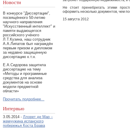
Новости
Не стоит пренебрегать этими прос
оформить несколько документов, чем по
В конкурсе "Диссертации",
посвящённого 50-летию
15 августа 2012
научного направления
"Искусственный интеллект" и
памяти выдающегося
российского учёного
Л.Т.Кузина, наш сотрудник
А.А.Липатов был награждён
первым призом и дипломом
за недавно защищенную
диссертацию к.т.н.
Е.А.Сидорова защитила
диссертацию на тему
«Методы и программные
средства для анализа
документов на основе
модели предметной
области»
Прочитать подробнее...
Интервью
3.05.2014 -
Ллорет де Мар –
жемчужина испанского
побережья Коста Брава