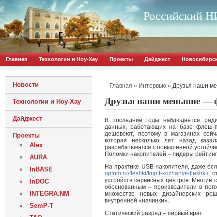
Российский НИ
Главная
Технологии и Ноу-Хау
Проекты
Дайджест
Новосибирс
Новости
»
»
Друзья наши м
Главная
Интервью
Друзья наши меньшие —
Технологии и Ноу-Хау
Дайджест
В последние годы наблюдается ради
данных, работающих на базе флеш-п
дешевеют, поэтому в магазинах сейч
Проекты
которая несколько лет назад каза
Alex
разрабатывался с повышенной устойчив
Поломки накопителей – лидеры рейтин
AURA
На практике USB-накопители, даже ес
InBASE
optom.ru/fleshki/kupit-kozhanye-fleshki/
, 
устройств сервисных центров. Многие 
InDOC
обоснованным – производители в пог
INTEGRA.NM
множество новых дизайнерских реш
внутренней «начинки».
SemP-T
Статический разряд – первый враг