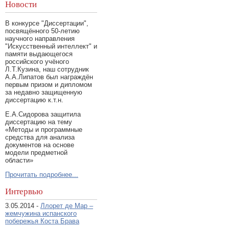
Новости
В конкурсе "Диссертации",
посвящённого 50-летию
научного направления
"Искусственный интеллект" и
памяти выдающегося
российского учёного
Л.Т.Кузина, наш сотрудник
А.А.Липатов был награждён
первым призом и дипломом
за недавно защищенную
диссертацию к.т.н.
Е.А.Сидорова защитила
диссертацию на тему
«Методы и программные
средства для анализа
документов на основе
модели предметной
области»
Прочитать подробнее...
Интервью
3.05.2014 -
Ллорет де Мар –
жемчужина испанского
побережья Коста Брава