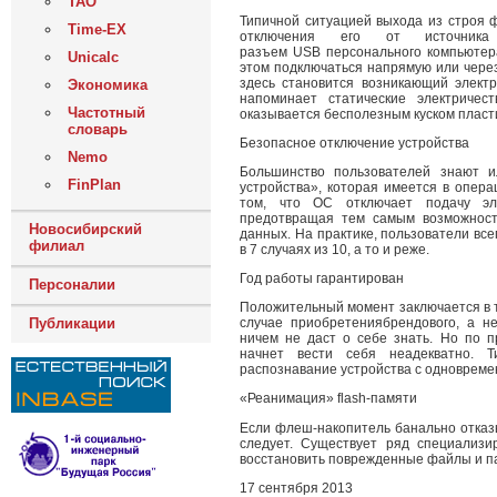
ТАО
Типичной ситуацией выхода из строя 
Time-EX
отключения его от источник
разъем USB персонального компьютера
Unicalc
этом подключаться напрямую или через
здесь становится возникающий элект
Экономика
напоминает статические электриче
Частотный
оказывается бесполезным куском пласт
словарь
Безопасное отключение устройства
Nemo
Большинство пользователей знают 
FinPlan
устройства», которая имеется в опер
том, что ОС отключает подачу эл
предотвращая тем самым возможност
Новосибирский
данных. На практике, пользователи все
филиал
в 7 случаях из 10, а то и реже.
Год работы гарантирован
Персоналии
Положительный момент заключается в т
Публикации
случае приобретениябрендового, а н
ничем не даст о себе знать. Но по 
начнет вести себя неадекватно. Т
распознавание устройства с одновреме
«Реанимация» flash-памяти
Если флеш-накопитель банально отказы
следует. Существует ряд специализи
восстановить поврежденные файлы и п
17 сентября 2013